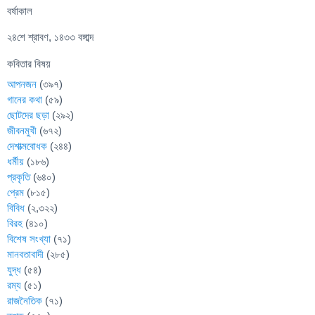
বর্ষাকাল
২৪শে শ্রাবণ, ১৪৩৩ বঙ্গাব্দ
কবিতার বিষয়
আপনজন
(৩৯৭)
গানের কথা
(৫৯)
ছোটদের ছড়া
(২৯২)
জীবনমুখী
(৬৭২)
দেশাত্মবোধক
(২৪৪)
ধর্মীয়
(১৮৬)
প্রকৃতি
(৬৪০)
প্রেম
(৮১৫)
বিবিধ
(২,৩২২)
বিরহ
(৪১০)
বিশেষ সংখ্যা
(৭১)
মানবতাবাদী
(২৮৫)
যুদ্ধ
(৫৪)
রম্য
(৫১)
রাজনৈতিক
(৭১)