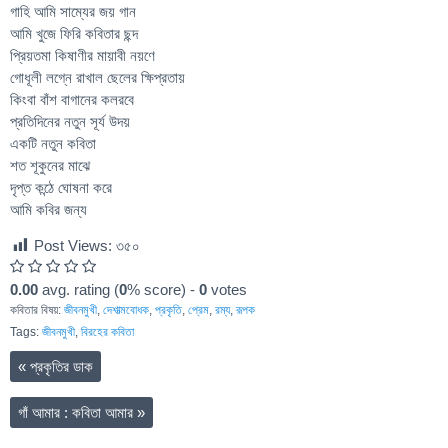
গাহি আমি সাম্যের জয় গান
আমি খুজে ফিরি কবিতার ছন্দ
প্রিয়তমা কিষাণীর মায়াবী নয়ণে
গোধূলী লগ্নে রাখাল ছেলের ক্ষিপ্রতায়
কিংবা বাঁশ বাগানের কলরবে
প্রতিদিনের নতুন সূর্য উদয়
একটি নতুন কবিতা
শত শূকুনের মাঝে
দৃপ্ত কন্ঠে ঘোষনা করে
আমি কবির জন্য
Post Views:
৩৫০
0.00
avg. rating (
0
% score) -
0
votes
কবিতার বিষয়:
জীবনমুখী
,
দেশাত্মবোধক
,
প্রকৃতি
,
প্রেম
,
রম্য
,
রূপক
Tags:
জীবনমুখী
,
বিরহের কবিতা
«
প্রকৃতির ডাক
গাঁ আমার : কবিতা আমার
»