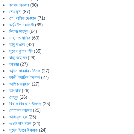
বলরাম সরকার
(90)
মোঃ মুসা
(87)
মোঃ অনিক দেওয়ান
(71)
অর্ঘ্যদীপ চক্রবর্তী
(69)
নিয়াজ মাহমুদ
(64)
সাহাদাত মানিক
(60)
আবু কওছর
(42)
সুবোধ কুমার শিট
(35)
রাজু আহমেদ
(29)
ফাইজা
(27)
আব্দুল মান্নান মল্লিক
(27)
কাজী ইয়াছিন ইকবাল
(27)
আশিক ফয়সাল
(27)
আশরাফ
(26)
মেহবুব
(26)
রিফাত বিন ছানাউল্লাহ্
(25)
মোহাম্মদ কাশেম
(25)
আসিফুল হক
(25)
এ কে দাস মৃদুল
(24)
সুহেল ইবনে ইসহাক
(24)