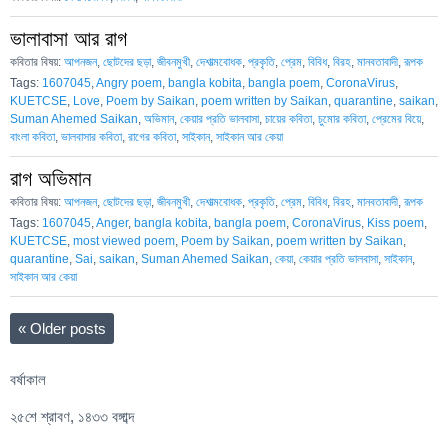
ভালাবাসা আর রাগ
কবিতার বিষয়:
আপনজন
,
ছোটদের ছড়া
,
জীবনমুখী
,
দেশাত্মবোধক
,
প্রকৃতি
,
প্রেম
,
বিবিধ
,
বিরহ
,
মানবতাবাদী
,
রূপক
Tags:
1607045
,
Angry poem
,
bangla kobita
,
bangla poem
,
CoronaVirus
,
KUETCSE
,
Love
,
Poem by Saikan
,
poem written by Saikan
,
quarantine
,
saikan
,
Suman Ahemed Saikan
,
অভিমান
,
কেয়ার প্রতি ভালবাসা
,
চায়ের কবিতা
,
চুমোর কবিতা
,
প্রেমের বিয়ে
,
বাংলা কবিতা
,
ভালবাসার কবিতা
,
রাগের কবিতা
,
সাইকান
,
সাইকান আর কেয়া
রাগ অভিমান
কবিতার বিষয়:
আপনজন
,
ছোটদের ছড়া
,
জীবনমুখী
,
দেশাত্মবোধক
,
প্রকৃতি
,
প্রেম
,
বিবিধ
,
বিরহ
,
মানবতাবাদী
,
রূপক
Tags:
1607045
,
Anger
,
bangla kobita
,
bangla poem
,
CoronaVirus
,
Kiss poem
,
KUETCSE
,
most viewed poem
,
Poem by Saikan
,
poem written by Saikan
,
quarantine
,
Sai
,
saikan
,
Suman Ahemed Saikan
,
কেয়া
,
কেয়ার প্রতি ভালবাসা
,
সাইকান
,
সাইকান আর কেয়া
«
Older posts
বর্ষাকাল
২৫শে শ্রাবণ, ১৪৩৩ বঙ্গাব্দ