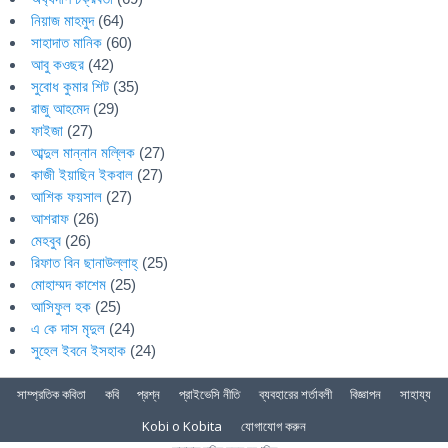
নিয়াজ মাহমুদ
(64)
সাহাদাত মানিক
(60)
আবু কওছর
(42)
সুবোধ কুমার শিট
(35)
রাজু আহমেদ
(29)
ফাইজা
(27)
আব্দুল মান্নান মল্লিক
(27)
কাজী ইয়াছিন ইকবাল
(27)
আশিক ফয়সাল
(27)
আশরাফ
(26)
মেহবুব
(26)
রিফাত বিন ছানাউল্লাহ্
(25)
মোহাম্মদ কাশেম
(25)
আসিফুল হক
(25)
এ কে দাস মৃদুল
(24)
সুহেল ইবনে ইসহাক
(24)
সাম্প্রতিক কবিতা
কবি
প্রশ্ন
প্রাইভেসি নীতি
ব্যবহারের শর্তাবলী
বিজ্ঞাপন
সাহায্য
Kobi o Kobita
যোগাযোগ করুন