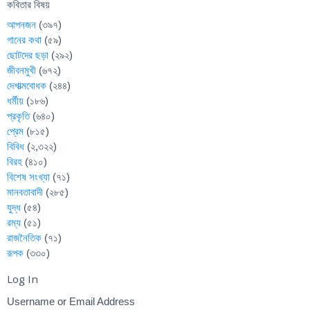
কবিতার বিষয়
আপনজন
(৩৯৭)
গানের কথা
(৫৯)
ছোটদের ছড়া
(২৯২)
জীবনমুখী
(৬৭২)
দেশাত্মবোধক
(২৪৪)
ধর্মীয়
(১৮৬)
প্রকৃতি
(৬৪০)
প্রেম
(৮১৫)
বিবিধ
(২,৩২২)
বিরহ
(৪১০)
বিশেষ সংখ্যা
(৭১)
মানবতাবাদী
(২৮৫)
যুদ্ধ
(৫৪)
রম্য
(৫১)
রাজনৈতিক
(৭১)
রূপক
(৩৩০)
Log In
Username or Email Address