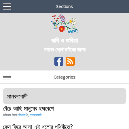
Sections
কবি ও কবিতা
সময়ের শ্রেষ্ঠ কবিদের আসর
Categories
মানবতাবাদী
বেঁচে আছি মানুষের ছদ্মবেশে
কবিতার বিষয়:
জীবনমুখী
,
মানবতাবাদী
কেন ফিরে আসা এই ধুলোর পৃথিবীতে?