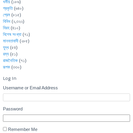
ধর্মীয়
(১৮৬)
প্রকৃতি
(৬৪০)
প্রেম
(৮১৫)
বিবিধ
(২,৩২২)
বিরহ
(৪১০)
বিশেষ সংখ্যা
(৭১)
মানবতাবাদী
(২৮৫)
যুদ্ধ
(৫৪)
রম্য
(৫১)
রাজনৈতিক
(৭১)
রূপক
(৩৩০)
Log In
Username or Email Address
Password
Remember Me