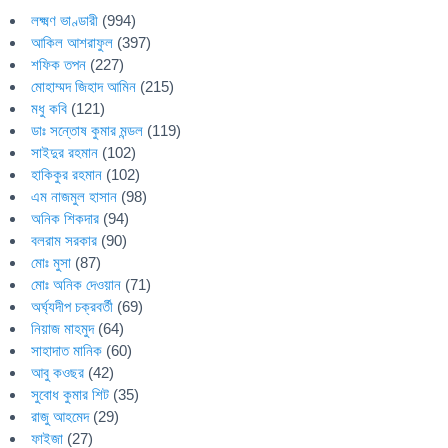
লক্ষ্মণ ভাণ্ডারী
(994)
আকিল আশরাফুল
(397)
শফিক তপন
(227)
মোহাম্মদ জিহাদ আমিন
(215)
মধু কবি
(121)
ডাঃ সন্তোষ কুমার মন্ডল
(119)
সাইদুর রহমান
(102)
হাকিকুর রহমান
(102)
এম নাজমুল হাসান
(98)
অনিক শিকদার
(94)
বলরাম সরকার
(90)
মোঃ মুসা
(87)
মোঃ অনিক দেওয়ান
(71)
অর্ঘ্যদীপ চক্রবর্তী
(69)
নিয়াজ মাহমুদ
(64)
সাহাদাত মানিক
(60)
আবু কওছর
(42)
সুবোধ কুমার শিট
(35)
রাজু আহমেদ
(29)
ফাইজা
(27)