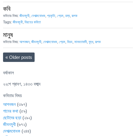
কবি
কবিতার বিষয়:
জীবনমুখী
,
দেশাত্মবোধক
,
প্রকৃতি
,
প্রেম
,
রম্য
,
রূপক
Tags:
জীবনমুখী
,
বিরহের কবিতা
মানুষ
কবিতার বিষয়:
আপনজন
,
জীবনমুখী
,
দেশাত্মবোধক
,
প্রেম
,
বিরহ
,
মানবতাবাদী
,
যুদ্ধ
,
রূপক
«
Older posts
বর্ষাকাল
২২শে শ্রাবণ, ১৪৩৩ বঙ্গাব্দ
কবিতার বিষয়
আপনজন
(৩৯৭)
গানের কথা
(৫৯)
ছোটদের ছড়া
(২৯২)
জীবনমুখী
(৬৭২)
দেশাত্মবোধক
(২৪৪)