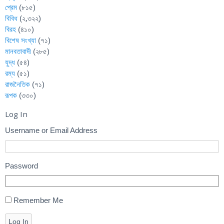
প্রেম
(৮১৫)
বিবিধ
(২,৩২২)
বিরহ
(৪১০)
বিশেষ সংখ্যা
(৭১)
মানবতাবাদী
(২৮৫)
যুদ্ধ
(৫৪)
রম্য
(৫১)
রাজনৈতিক
(৭১)
রূপক
(৩৩০)
Log In
Username or Email Address
Password
Remember Me
Log In