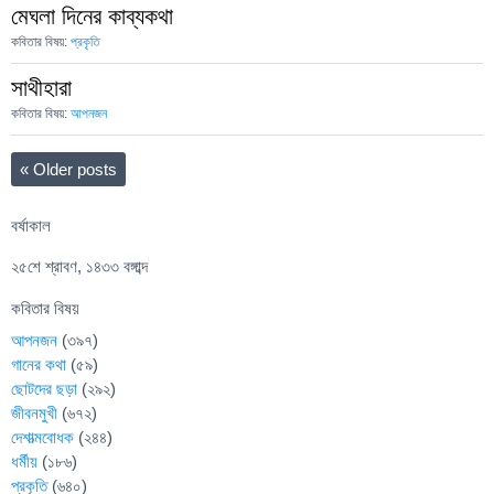
মেঘলা দিনের কাব্যকথা
কবিতার বিষয়:
প্রকৃতি
সাথীহারা
কবিতার বিষয়:
আপনজন
«
Older posts
বর্ষাকাল
২৫শে শ্রাবণ, ১৪৩৩ বঙ্গাব্দ
কবিতার বিষয়
আপনজন
(৩৯৭)
গানের কথা
(৫৯)
ছোটদের ছড়া
(২৯২)
জীবনমুখী
(৬৭২)
দেশাত্মবোধক
(২৪৪)
ধর্মীয়
(১৮৬)
প্রকৃতি
(৬৪০)