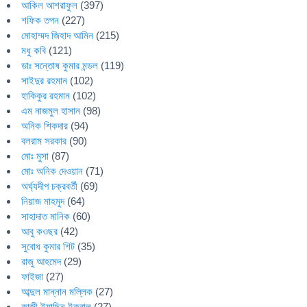
আকিল আশরাফুল
(397)
শফিক তপন
(227)
মোহাম্মদ জিহাদ আমিন
(215)
মধু কবি
(121)
ডাঃ সন্তোষ কুমার মন্ডল
(119)
সাইদুর রহমান
(102)
হাকিকুর রহমান
(102)
এম নাজমুল হাসান
(98)
অনিক শিকদার
(94)
বলরাম সরকার
(90)
মোঃ মুসা
(87)
মোঃ অনিক দেওয়ান
(71)
অর্ঘ্যদীপ চক্রবর্তী
(69)
নিয়াজ মাহমুদ
(64)
সাহাদাত মানিক
(60)
আবু কওছর
(42)
সুবোধ কুমার শিট
(35)
রাজু আহমেদ
(29)
ফাইজা
(27)
আব্দুল মান্নান মল্লিক
(27)
কাজী ইয়াছিন ইকবাল
(27)