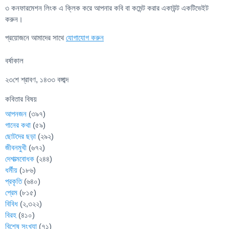
৩ কনফারমেশন লিংক এ ক্লিক করে আপনার কবি বা কমেন্ট করার একাউন্ট একটিভেইট
করুন।
প্রয়োজনে আমাদের সাথে
যোগাযোগ করুন
বর্ষাকাল
২৩শে শ্রাবণ, ১৪৩৩ বঙ্গাব্দ
কবিতার বিষয়
আপনজন
(৩৯৭)
গানের কথা
(৫৯)
ছোটদের ছড়া
(২৯২)
জীবনমুখী
(৬৭২)
দেশাত্মবোধক
(২৪৪)
ধর্মীয়
(১৮৬)
প্রকৃতি
(৬৪০)
প্রেম
(৮১৫)
বিবিধ
(২,৩২২)
বিরহ
(৪১০)
বিশেষ সংখ্যা
(৭১)