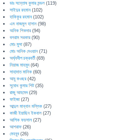
ডাঃ সন্তোষ কুমার মন্ডল
(119)
সাইদুর রহমান
(102)
হাকিকুর রহমান
(102)
এম নাজমুল হাসান
(98)
অনিক শিকদার
(94)
বলরাম সরকার
(90)
মোঃ মুসা
(87)
মোঃ অনিক দেওয়ান
(71)
অর্ঘ্যদীপ চক্রবর্তী
(69)
নিয়াজ মাহমুদ
(64)
সাহাদাত মানিক
(60)
আবু কওছর
(42)
সুবোধ কুমার শিট
(35)
রাজু আহমেদ
(29)
ফাইজা
(27)
আব্দুল মান্নান মল্লিক
(27)
কাজী ইয়াছিন ইকবাল
(27)
আশিক ফয়সাল
(27)
আশরাফ
(26)
মেহবুব
(26)