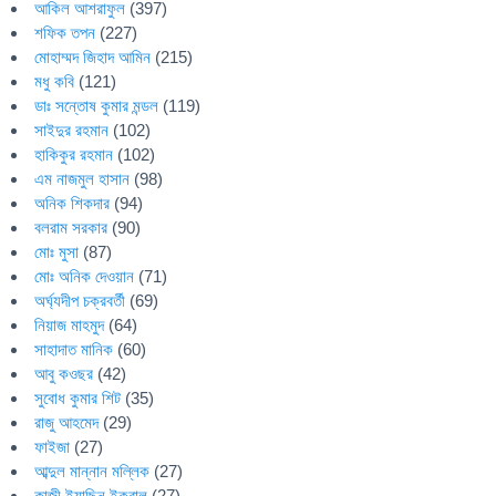
আকিল আশরাফুল
(397)
শফিক তপন
(227)
মোহাম্মদ জিহাদ আমিন
(215)
মধু কবি
(121)
ডাঃ সন্তোষ কুমার মন্ডল
(119)
সাইদুর রহমান
(102)
হাকিকুর রহমান
(102)
এম নাজমুল হাসান
(98)
অনিক শিকদার
(94)
বলরাম সরকার
(90)
মোঃ মুসা
(87)
মোঃ অনিক দেওয়ান
(71)
অর্ঘ্যদীপ চক্রবর্তী
(69)
নিয়াজ মাহমুদ
(64)
সাহাদাত মানিক
(60)
আবু কওছর
(42)
সুবোধ কুমার শিট
(35)
রাজু আহমেদ
(29)
ফাইজা
(27)
আব্দুল মান্নান মল্লিক
(27)
কাজী ইয়াছিন ইকবাল
(27)