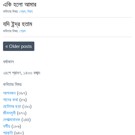
একি হলো আমার
কবিতার বিষয়:
প্রেম
,
বিরহ
যদি ইন্দ্র হতাম
কবিতার বিষয়:
প্রেম
«
Older posts
বর্ষাকাল
২৪শে শ্রাবণ, ১৪৩৩ বঙ্গাব্দ
কবিতার বিষয়
আপনজন
(৩৯৭)
গানের কথা
(৫৯)
ছোটদের ছড়া
(২৯২)
জীবনমুখী
(৬৭২)
দেশাত্মবোধক
(২৪৪)
ধর্মীয়
(১৮৬)
প্রকৃতি
(৬৪০)