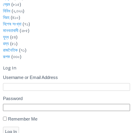
প্রেম
(৮১৫)
বিবিধ
(২,৩২২)
বিরহ
(৪১০)
বিশেষ সংখ্যা
(৭১)
মানবতাবাদী
(২৮৫)
যুদ্ধ
(৫৪)
রম্য
(৫১)
রাজনৈতিক
(৭১)
রূপক
(৩৩০)
Log In
Username or Email Address
Password
Remember Me
Log In