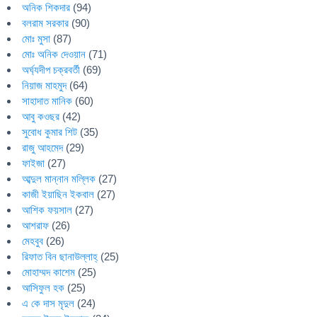
অনিক শিকদার
(94)
বলরাম সরকার
(90)
মোঃ মুসা
(87)
মোঃ অনিক দেওয়ান
(71)
অর্ঘ্যদীপ চক্রবর্তী
(69)
নিয়াজ মাহমুদ
(64)
সাহাদাত মানিক
(60)
আবু কওছর
(42)
সুবোধ কুমার শিট
(35)
রাজু আহমেদ
(29)
ফাইজা
(27)
আব্দুল মান্নান মল্লিক
(27)
কাজী ইয়াছিন ইকবাল
(27)
আশিক ফয়সাল
(27)
আশরাফ
(26)
মেহবুব
(26)
রিফাত বিন ছানাউল্লাহ্
(25)
মোহাম্মদ কাশেম
(25)
আসিফুল হক
(25)
এ কে দাস মৃদুল
(24)