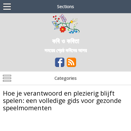
Sections
কবি ও কবিতা
সময়ের শ্রেষ্ঠ কবিদের আসর
Categories
Hoe je verantwoord en plezierig blijft
spelen: een volledige gids voor gezonde
speelmomenten