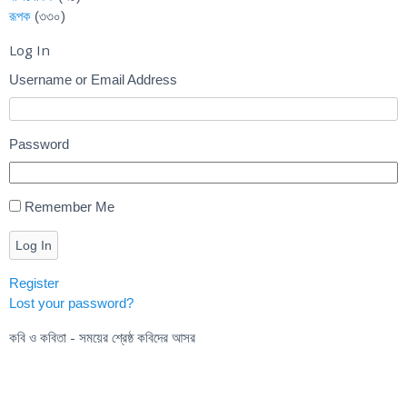
রূপক
(৩৩০)
Log In
Username or Email Address
Password
Remember Me
Log In
Register
Lost your password?
কবি ও কবিতা - সময়ের শ্রেষ্ঠ কবিদের আসর