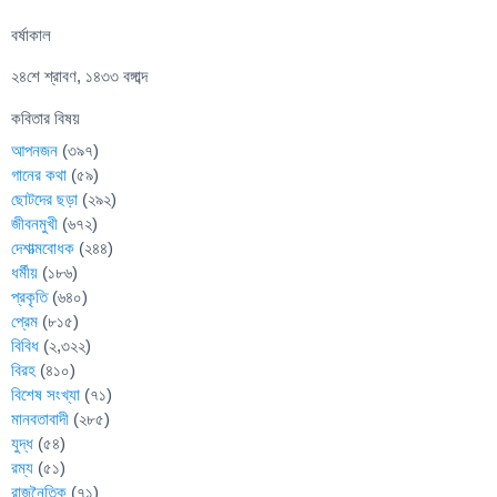
বর্ষাকাল
২৪শে শ্রাবণ, ১৪৩৩ বঙ্গাব্দ
কবিতার বিষয়
আপনজন
(৩৯৭)
গানের কথা
(৫৯)
ছোটদের ছড়া
(২৯২)
জীবনমুখী
(৬৭২)
দেশাত্মবোধক
(২৪৪)
ধর্মীয়
(১৮৬)
প্রকৃতি
(৬৪০)
প্রেম
(৮১৫)
বিবিধ
(২,৩২২)
বিরহ
(৪১০)
বিশেষ সংখ্যা
(৭১)
মানবতাবাদী
(২৮৫)
যুদ্ধ
(৫৪)
রম্য
(৫১)
রাজনৈতিক
(৭১)