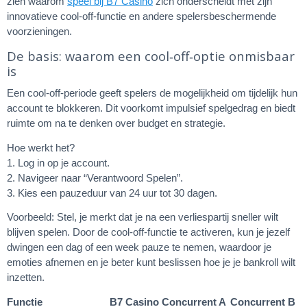
zien waarom
speel bij B7 Casino
zich onderscheidt met zijn
innovatieve cool‑off‑functie en andere spelersbeschermende
voorzieningen.
De basis: waarom een cool‑off‑optie onmisbaar
is
Een cool‑off‑periode geeft spelers de mogelijkheid om tijdelijk hun
account te blokkeren. Dit voorkomt impulsief spelgedrag en biedt
ruimte om na te denken over budget en strategie.
Hoe werkt het?
1. Log in op je account.
2. Navigeer naar “Verantwoord Spelen”.
3. Kies een pauzeduur van 24 uur tot 30 dagen.
Voorbeeld: Stel, je merkt dat je na een verliespartij sneller wilt
blijven spelen. Door de cool‑off‑functie te activeren, kun je jezelf
dwingen een dag of een week pauze te nemen, waardoor je
emoties afnemen en je beter kunt beslissen hoe je je bankroll wilt
inzetten.
Functie
B7 Casino
Concurrent A
Concurrent B