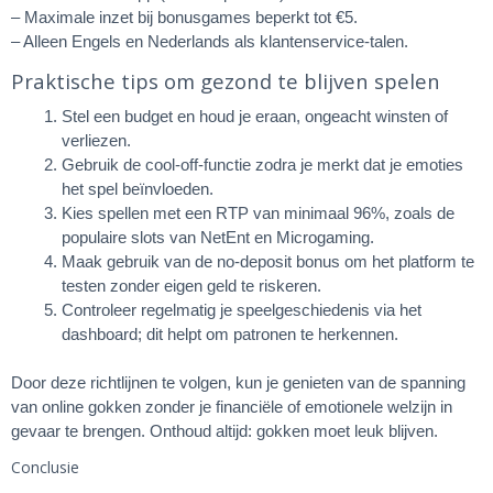
– Maximale inzet bij bonusgames beperkt tot €5.
– Alleen Engels en Nederlands als klantenservice‑talen.
Praktische tips om gezond te blijven spelen
Stel een budget en houd je eraan, ongeacht winsten of
verliezen.
Gebruik de cool‑off‑functie zodra je merkt dat je emoties
het spel beïnvloeden.
Kies spellen met een RTP van minimaal 96%, zoals de
populaire slots van NetEnt en Microgaming.
Maak gebruik van de no‑deposit bonus om het platform te
testen zonder eigen geld te riskeren.
Controleer regelmatig je speelgeschiedenis via het
dashboard; dit helpt om patronen te herkennen.
Door deze richtlijnen te volgen, kun je genieten van de spanning
van online gokken zonder je financiële of emotionele welzijn in
gevaar te brengen. Onthoud altijd: gokken moet leuk blijven.
Conclusie