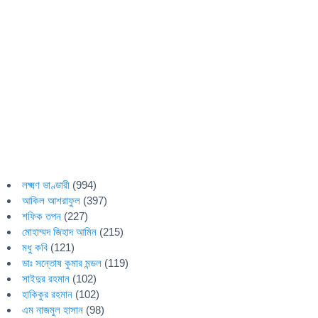
লক্ষ্মণ ভাণ্ডারী
(994)
আকিল আশরাফুল
(397)
শফিক তপন
(227)
মোহাম্মদ জিহাদ আমিন
(215)
মধু কবি
(121)
ডাঃ সন্তোষ কুমার মন্ডল
(119)
সাইদুর রহমান
(102)
হাকিকুর রহমান
(102)
এম নাজমুল হাসান
(98)