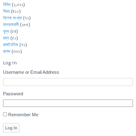
বিবিধ
(২,৩২২)
বিরহ
(৪১০)
বিশেষ সংখ্যা
(৭১)
মানবতাবাদী
(২৮৫)
যুদ্ধ
(৫৪)
রম্য
(৫১)
রাজনৈতিক
(৭১)
রূপক
(৩৩০)
Log In
Username or Email Address
Password
Remember Me
Log In