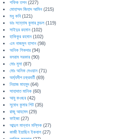
শফিক তপন
(227)
মোহাম্মদ জিহাদ আমিন
(215)
মধু কবি
(121)
ডাঃ সন্তোষ কুমার মন্ডল
(119)
সাইদুর রহমান
(102)
হাকিকুর রহমান
(102)
এম নাজমুল হাসান
(98)
অনিক শিকদার
(94)
বলরাম সরকার
(90)
মোঃ মুসা
(87)
মোঃ অনিক দেওয়ান
(71)
অর্ঘ্যদীপ চক্রবর্তী
(69)
নিয়াজ মাহমুদ
(64)
সাহাদাত মানিক
(60)
আবু কওছর
(42)
সুবোধ কুমার শিট
(35)
রাজু আহমেদ
(29)
ফাইজা
(27)
আব্দুল মান্নান মল্লিক
(27)
কাজী ইয়াছিন ইকবাল
(27)
আশিক ফয়সাল
(27)