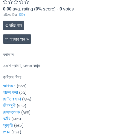
0.00
avg. rating (
0
% score) -
0
votes
কবিতার বিষয়:
বিবিধ
«
হরির গান
মা মনসার গান
»
বর্ষাকাল
২২শে শ্রাবণ, ১৪৩৩ বঙ্গাব্দ
কবিতার বিষয়
আপনজন
(৩৯৭)
গানের কথা
(৫৯)
ছোটদের ছড়া
(২৯২)
জীবনমুখী
(৬৭২)
দেশাত্মবোধক
(২৪৪)
ধর্মীয়
(১৮৬)
প্রকৃতি
(৬৪০)
প্রেম
(৮১৫)