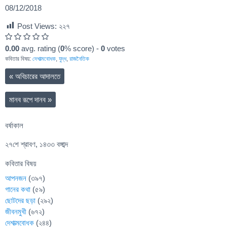
08/12/2018
Post Views:
২২৭
0.00
avg. rating (
0
% score) -
0
votes
কবিতার বিষয়:
দেশাত্মবোধক
,
যুদ্ধ
,
রাজনৈতিক
«
অবিচারের আদালতে
মানব রূপে দানব
»
বর্ষাকাল
২৭শে শ্রাবণ, ১৪৩৩ বঙ্গাব্দ
কবিতার বিষয়
আপনজন
(৩৯৭)
গানের কথা
(৫৯)
ছোটদের ছড়া
(২৯২)
জীবনমুখী
(৬৭২)
দেশাত্মবোধক
(২৪৪)