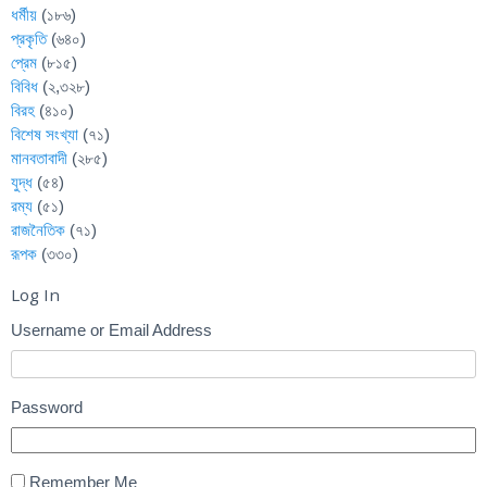
ধর্মীয়
(১৮৬)
প্রকৃতি
(৬৪০)
প্রেম
(৮১৫)
বিবিধ
(২,৩২৮)
বিরহ
(৪১০)
বিশেষ সংখ্যা
(৭১)
মানবতাবাদী
(২৮৫)
যুদ্ধ
(৫৪)
রম্য
(৫১)
রাজনৈতিক
(৭১)
রূপক
(৩৩০)
Log In
Username or Email Address
Password
Remember Me