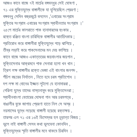
আজও কানে বাজে ৭ই মার্চের বঙ্গবন্ধুর সেই ঘোষণা ,
৭১ এর মুক্তিযুদ্ধে বাঙ্গালীকে যা যুগিয়েছিল প্রেরণা ;
বঙ্গবন্ধু সেদিন বজ্রকন্ঠে বললেন ,’এবারের সংগ্রাম
মুক্তির সংগ্রাম এবারের সংগ্রাম স্বাধীনতার সংগ্রাম ।’
২৫শে মার্চের কালরাতে পাক হানাদারদের হুংকার ,
রক্তে রঞ্জিত বাংলা চারিদিকে বাঙ্গালীর আর্তচিৎকার ;
প্রতিরোধ করে বাঙ্গালীরা মুক্তিযুদ্ধে পড়ে ঝাপিয়ে ,
তীব্র লড়াই করে পাকসেনাদের মন দেয় কাপিয়ে ।
কানে বাজে আজও একাত্তরের জয়বাংলার জয়গান ,
মুক্তিসেনার আক্রমনে পাক সেনারা হলো খন খান ;
ত্রিশ লক্ষ বাঙ্গালীর রক্তে ভেজা এই বাংলার জনপদ ,
পঁচিশ বছরের নির্যাতন , নিতে হবে চরম প্রতিশোধ ।
দশ লক্ষ মা বোনের ইজ্জত লুটলো যে হানাদাররা ,
গেরিলা যুদ্ধে তাদের নাস্তনাবুদ করে মুক্তিসেনরা ;
স্বাধীনবাংলা বেতারের ঘোষনা গান আর চরমপত্র ,
বাঙালীর বুকে জাগায় প্রেরণা হাতে নিল সে অস্র ।
নয়মাসের যুদ্ধে লড়েছে বাঙ্গালী হয়েছে রক্তক্ষয় ,
তারপর এল ৭১ এর ১৬ই ডিসেম্বর হল চূড়ান্ত বিজয় ;
ভুলে নাই বাঙ্গালী সেসব কথা ভুলবেনা কোনদিন ,
মুক্তিযুদ্ধের স্মৃতি বাঙ্গালীর মনে থাকবে চিরদিন ।