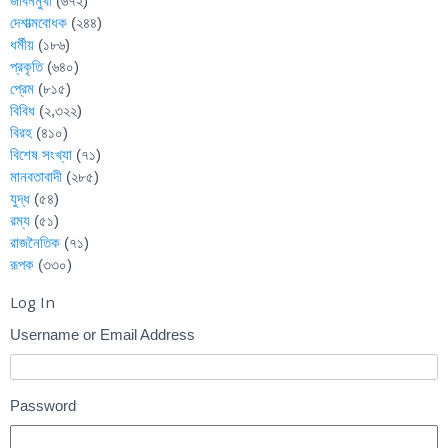
জীবনমুখী
(৬৭২)
দেশাত্মবোধক
(২৪৪)
ধর্মীয়
(১৮৬)
প্রকৃতি
(৬৪০)
প্রেম
(৮১৫)
বিবিধ
(২,৩২২)
বিরহ
(৪১০)
বিশেষ সংখ্যা
(৭১)
মানবতাবাদী
(২৮৫)
যুদ্ধ
(৫৪)
রম্য
(৫১)
রাজনৈতিক
(৭১)
রূপক
(৩৩০)
Log In
Username or Email Address
Password