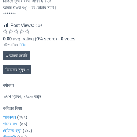
ঢাকিলে দূঃখীর ব্যথা আপন ছায়াতে
আমার চাওয়া শুধু – রব তোমার সাথে।
*******
Post Views:
২৩৭
0.00
avg. rating (
0
% score) -
0
votes
কবিতার বিষয়:
বিবিধ
«
আমরা মরেছি
বিবেকের মৃত্যু
»
বর্ষাকাল
২৪শে শ্রাবণ, ১৪৩৩ বঙ্গাব্দ
কবিতার বিষয়
আপনজন
(৩৯৭)
গানের কথা
(৫৯)
ছোটদের ছড়া
(২৯২)