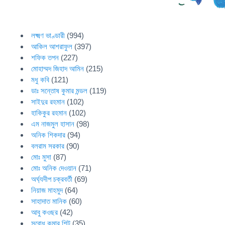
লক্ষ্মণ ভাণ্ডারী
(994)
আকিল আশরাফুল
(397)
শফিক তপন
(227)
মোহাম্মদ জিহাদ আমিন
(215)
মধু কবি
(121)
ডাঃ সন্তোষ কুমার মন্ডল
(119)
সাইদুর রহমান
(102)
হাকিকুর রহমান
(102)
এম নাজমুল হাসান
(98)
অনিক শিকদার
(94)
বলরাম সরকার
(90)
মোঃ মুসা
(87)
মোঃ অনিক দেওয়ান
(71)
অর্ঘ্যদীপ চক্রবর্তী
(69)
নিয়াজ মাহমুদ
(64)
সাহাদাত মানিক
(60)
আবু কওছর
(42)
সুবোধ কুমার শিট
(35)