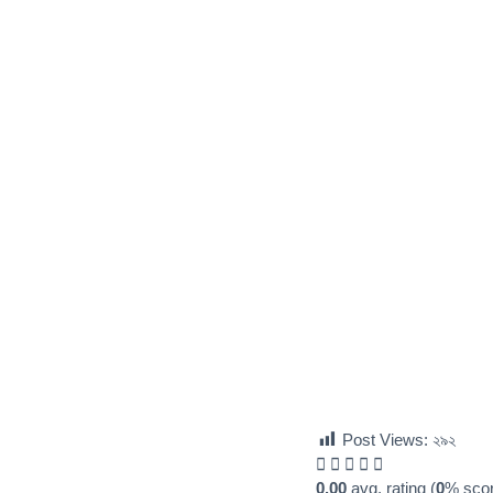
মোর হৃদয়ের শূন
পারবেনা, তাইতো! 
এ যে আমারই হৃদ
ওহে প্রাণবন্ধু
মোর হৃদয়ের আবে
পারবেনা, তাইতো!
এ আমার একান্ত, সৃষ
ওহে আমার চল
সাথেই তো মো
একটা সময় 
নিঃসঙ্গ আমি, ন
Post Views:
২৯২
0.00
avg. rating (
0
% scor