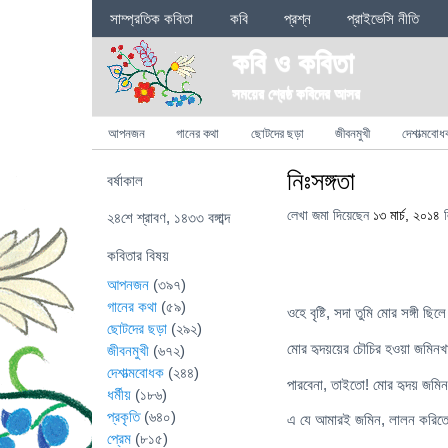
Sections
সাম্প্রতিক কবিতা
কবি
প্রশ্ন
প্রাইভেসি নীতি
কবি ও কবিতা
সময়ের শ্রেষ্ঠ কবিদের আসর
Categories
আপনজন
গানের কথা
ছোটদের ছড়া
জীবনমুখী
দেশাত্মবোধ
নিঃসঙ্গতা
বর্ষাকাল
লেখা জমা দিয়েছেন
১৩ মার্চ, ২০১৪
ল
২৪শে শ্রাবণ, ১৪৩৩ বঙ্গাব্দ
কবিতার বিষয়
আপনজন
(৩৯৭)
গানের কথা
(৫৯)
ওহে বৃষ্টি, সদা তুমি মোর সঙ্গী ছিলে
ছোটদের ছড়া
(২৯২)
মোর হৃদয়য়ের চৌচির হওয়া জমিনখ
জীবনমুখী
(৬৭২)
দেশাত্মবোধক
(২৪৪)
পারবেনা, তাইতো! মোর হৃদয় জমিন প
ধর্মীয়
(১৮৬)
প্রকৃতি
(৬৪০)
এ যে আমারই জমিন, লালন করি
প্রেম
(৮১৫)