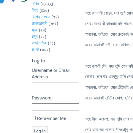
বিবিধ
(২,৩২২)
বিরহ
(৪১০)
ওহে সোনালী রোদ্দুর, সদা তুমি মোর 
বিশেষ সংখ্যা
(৭১)
মানবতাবাদী
(২৮৫)
মোর চোখের ঐ কান্নার নদী পারবে
যুদ্ধ
(৫৪)
পারবেনা, তাইতো! মোর চোখেরই কান্
রম্য
(৫১)
রাজনৈতিক
(৭১)
এ যে আমারই নদী, ধারণ করিতো
রূপক
(৩৩০)
Log In
ওহে রূপালী চাঁদ, সদা তুমি মোর সঙ্
Username or Email
তোমার জোছনার একটুকু হাসি মোর 
Address
পারবেনা, তাইতো! মোর ঠোঁটেরই কোণ
Password
এ যে আমারই ঠোঁটের কোণ, হাসি
Remember Me
ওহে নীল আকাশ, সদা তুমি মোর সঙ্
মোর হৃদয়য়ের বেদনার নীলরংটুকু পা
Log In