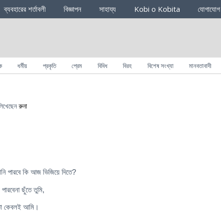
ব্যবহারের শর্তাবলী
বিজ্ঞাপন
সাহায্য
Kobi o Kobita
যোগাযোগ
ক
ধর্মীয়
প্রকৃতি
প্রেম
বিবিধ
বিরহ
বিশেষ সংখ্যা
মানবতাবাদী
িখেছেন
রুনা
ানি পারবে কি আজ ভিজিয়ে দিতে?
ারবেনা ছুঁতে তুমি,
তো কেবলই আমি।