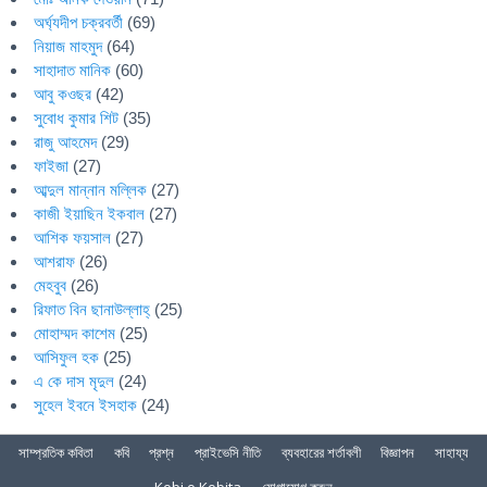
অর্ঘ্যদীপ চক্রবর্তী
(69)
নিয়াজ মাহমুদ
(64)
সাহাদাত মানিক
(60)
আবু কওছর
(42)
সুবোধ কুমার শিট
(35)
রাজু আহমেদ
(29)
ফাইজা
(27)
আব্দুল মান্নান মল্লিক
(27)
কাজী ইয়াছিন ইকবাল
(27)
আশিক ফয়সাল
(27)
আশরাফ
(26)
মেহবুব
(26)
রিফাত বিন ছানাউল্লাহ্
(25)
মোহাম্মদ কাশেম
(25)
আসিফুল হক
(25)
এ কে দাস মৃদুল
(24)
সুহেল ইবনে ইসহাক
(24)
সাম্প্রতিক কবিতা
কবি
প্রশ্ন
প্রাইভেসি নীতি
ব্যবহারের শর্তাবলী
বিজ্ঞাপন
সাহায্য
Kobi o Kobita
যোগাযোগ করুন