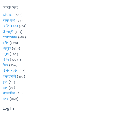
কবিতার বিষয়
আপনজন
(৩৯৭)
গানের কথা
(৫৯)
ছোটদের ছড়া
(২৯২)
জীবনমুখী
(৬৭২)
দেশাত্মবোধক
(২৪৪)
ধর্মীয়
(১৮৬)
প্রকৃতি
(৬৪০)
প্রেম
(৮১৫)
বিবিধ
(২,৩২২)
বিরহ
(৪১০)
বিশেষ সংখ্যা
(৭১)
মানবতাবাদী
(২৮৫)
যুদ্ধ
(৫৪)
রম্য
(৫১)
রাজনৈতিক
(৭১)
রূপক
(৩৩০)
Log In