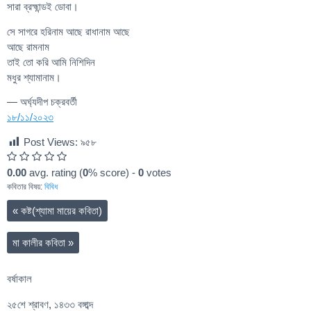
সারা ব্রহ্মান্ডই ডোবা।
সে সাগরে হরিনাম আছে রাধানাম আছে
আছে রামনাম
তাই তো করি আমি নিশিদিন
মধুর শ্যামানাম।
— অর্ঘ্যদীপ চক্রবর্তী
১৮/১১/২০২৩
Post Views:
৯৫৮
0.00
avg. rating (
0
% score) -
0
votes
কবিতার বিষয়:
বিবিধ
«
কষ্ট(শ্যামা মায়ের কবিতা)
মা কালীর কবিতা
»
বর্ষাকাল
২৫শে শ্রাবণ, ১৪৩৩ বঙ্গাব্দ