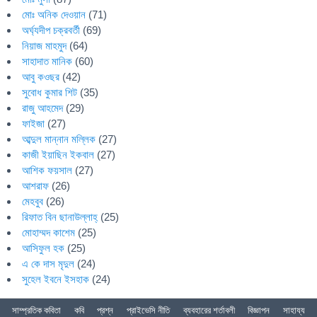
মোঃ অনিক দেওয়ান
(71)
অর্ঘ্যদীপ চক্রবর্তী
(69)
নিয়াজ মাহমুদ
(64)
সাহাদাত মানিক
(60)
আবু কওছর
(42)
সুবোধ কুমার শিট
(35)
রাজু আহমেদ
(29)
ফাইজা
(27)
আব্দুল মান্নান মল্লিক
(27)
কাজী ইয়াছিন ইকবাল
(27)
আশিক ফয়সাল
(27)
আশরাফ
(26)
মেহবুব
(26)
রিফাত বিন ছানাউল্লাহ্
(25)
মোহাম্মদ কাশেম
(25)
আসিফুল হক
(25)
এ কে দাস মৃদুল
(24)
সুহেল ইবনে ইসহাক
(24)
সাম্প্রতিক কবিতা
কবি
প্রশ্ন
প্রাইভেসি নীতি
ব্যবহারের শর্তাবলী
বিজ্ঞাপন
সাহায্য