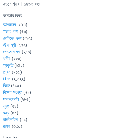
২৩শে শ্রাবণ, ১৪৩৩ বঙ্গাব্দ
কবিতার বিষয়
আপনজন
(৩৯৭)
গানের কথা
(৫৯)
ছোটদের ছড়া
(২৯২)
জীবনমুখী
(৬৭২)
দেশাত্মবোধক
(২৪৪)
ধর্মীয়
(১৮৬)
প্রকৃতি
(৬৪০)
প্রেম
(৮১৫)
বিবিধ
(২,৩২২)
বিরহ
(৪১০)
বিশেষ সংখ্যা
(৭১)
মানবতাবাদী
(২৮৫)
যুদ্ধ
(৫৪)
রম্য
(৫১)
রাজনৈতিক
(৭১)
রূপক
(৩৩০)
Log In