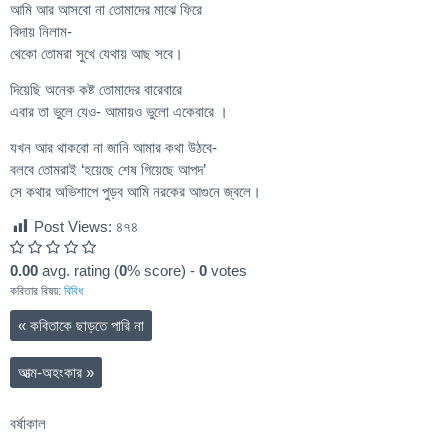
আমি আর আসবো না তোমাদের মাঝে ফিরে
বিদায় নিলাম-
থেকো তোমরা সুখে যেথায় আছ সবে।
দিয়েছি অনেক কষ্ট তোমাদের বারেবারে
এবার তা ভুলে যেও- আমায়ও ভুলো একেবারে ।
যখন আর থাকবো না জানি আমার কথা উঠবে-
বলবে তোমরাই ‘হয়েছে শেষ গিয়েছে আপদ’
সে কথার অভিশাপে পুড়ব আমি নরকের আগুনে জ্বলে।
Post Views:
৪৭৪
0.00
avg. rating (
0
% score) -
0
votes
কবিতার বিষয়:
বিবিধ
«
কবিতাকে ছাড়তে পারি না
আত্ম-অহংকার
»
বর্ষাকাল