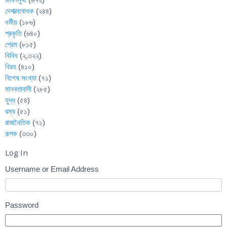
দেশাত্মবোধক
(২৪৪)
ধর্মীয়
(১৮৬)
প্রকৃতি
(৬৪০)
প্রেম
(৮১৫)
বিবিধ
(২,৩২২)
বিরহ
(৪১০)
বিশেষ সংখ্যা
(৭১)
মানবতাবাদী
(২৮৫)
যুদ্ধ
(৫৪)
রম্য
(৫১)
রাজনৈতিক
(৭১)
রূপক
(৩৩০)
Log In
Username or Email Address
Password