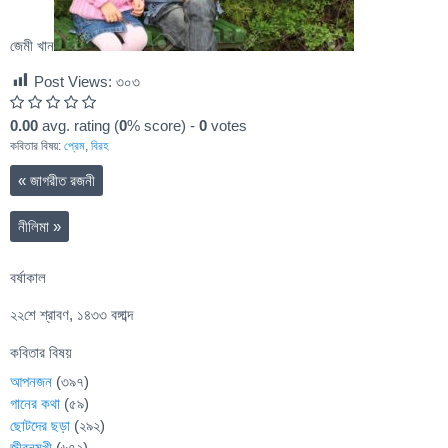
জেমী খান
Post Views:
৩০৩
0.00
avg. rating (
0
% score) -
0
votes
কবিতার বিষয়:
প্রেম
,
বিরহ
«
জাগরীত রজনী
নীলিমা
»
বর্ষাকাল
২২শে শ্রাবণ, ১৪৩৩ বঙ্গাব্দ
কবিতার বিষয়
আপনজন
(৩৯৭)
গানের কথা
(৫৯)
ছোটদের ছড়া
(২৯২)
জীবনমুখী
(৬৭২)