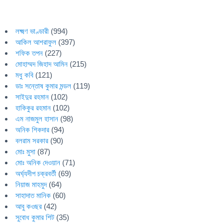
লক্ষ্মণ ভাণ্ডারী
(994)
আকিল আশরাফুল
(397)
শফিক তপন
(227)
মোহাম্মদ জিহাদ আমিন
(215)
মধু কবি
(121)
ডাঃ সন্তোষ কুমার মন্ডল
(119)
সাইদুর রহমান
(102)
হাকিকুর রহমান
(102)
এম নাজমুল হাসান
(98)
অনিক শিকদার
(94)
বলরাম সরকার
(90)
মোঃ মুসা
(87)
মোঃ অনিক দেওয়ান
(71)
অর্ঘ্যদীপ চক্রবর্তী
(69)
নিয়াজ মাহমুদ
(64)
সাহাদাত মানিক
(60)
আবু কওছর
(42)
সুবোধ কুমার শিট
(35)