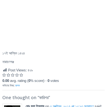
১৭ই আশ্বিন ১৪২৪
নারায়ণগঞ্জ
Post Views:
৪২৯
0.00
avg. rating (
0
% score) -
0
votes
কবিতার বিষয়:
রূপক
One thought on “
কারিগর
”
মোঃ মুসা ইসলাম
on
৩ অক্টোবর, ২০১৭ at ১২:২৩ অপরাহ্ণ
said: