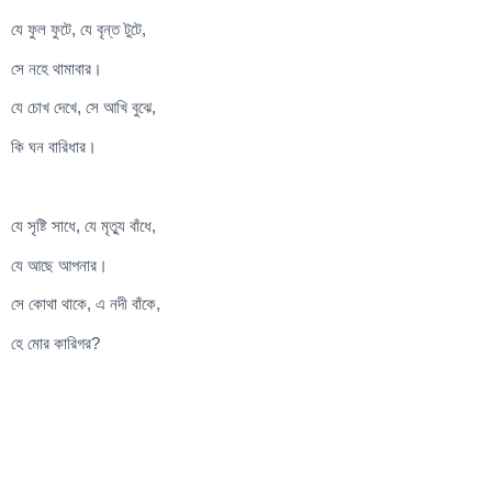
যে ফুল ফুটে, যে বৃন্ত টুটে,
সে নহে থামাবার।
যে চোখ দেখে, সে আখি বুঝে,
কি ঘন বারিধার।
যে সৃষ্টি সাধে, যে মৃত্যু বাঁধে,
যে আছে আপনার।
সে কোথা থাকে, এ নদী বাঁকে,
হে মোর কারিগর?