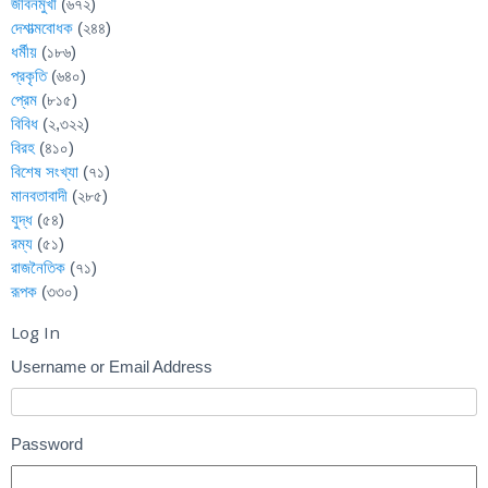
জীবনমুখী
(৬৭২)
দেশাত্মবোধক
(২৪৪)
ধর্মীয়
(১৮৬)
প্রকৃতি
(৬৪০)
প্রেম
(৮১৫)
বিবিধ
(২,৩২২)
বিরহ
(৪১০)
বিশেষ সংখ্যা
(৭১)
মানবতাবাদী
(২৮৫)
যুদ্ধ
(৫৪)
রম্য
(৫১)
রাজনৈতিক
(৭১)
রূপক
(৩৩০)
Log In
Username or Email Address
Password