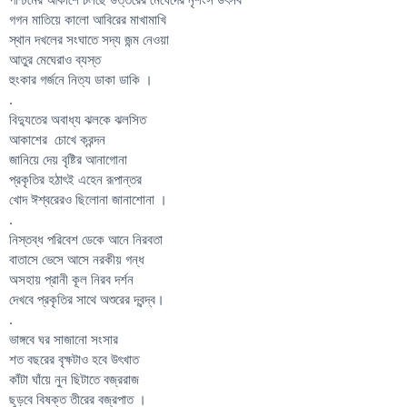
গগন মাতিয়ে কালো আবিরের মাখামাখি
স্থান দখলের সংঘাতে সদ্য জন্ম নেওয়া
আতুর মেঘেরাও ব্যস্ত
হুংকার গর্জনে নিত্য ডাকা ডাকি ।
.
বিদ্যুতের অবাধ্য ঝলকে ঝলসিত
আকাশের চোখে ক্রন্দন
জানিয়ে দেয় বৃষ্টির আনাগোনা
প্রকৃতির হঠাৎই এহেন রূপান্তর
খোদ ঈশ্বরেরও ছিলোনা জানাশোনা ।
.
নিস্তব্ধ পরিবেশ ডেকে আনে নিরবতা
বাতাসে ভেসে আসে নরকীয় গন্ধ
অসহায় প্রানী কূল নিরব দর্শন
দেখবে প্রকৃতির সাথে অশুরের দ্বন্দ্ব।
.
ভাঙ্গবে ঘর সাজানো সংসার
শত বছরের বৃক্ষটাও হবে উৎখাত
কাঁটা ঘাঁয়ে নুন ছিটাতে বজ্ররাজ
ছুড়বে বিষক্ত তীরের বজ্রপাত ।