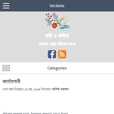
Sections
কবি ও কবিতা
সময়ের শ্রেষ্ঠ কবিদের আসর
Categories
কালবৈশাখী
লেখা জমা দিয়েছেন
১৭ মে, ২০১৬
লিখেছেন
আশিক ফয়সাল
পশ্চিমের আকাশে চলছে উত্তরের মেঘেদের নৃশংস উৎসব