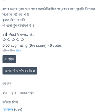
.
বানের জলের ন্যায় ধেয়ে আসা প্রাগঐতিহাসিক অন্ধকারে সয়ং প্রকৃতি দিশেহারা
দিশেহারা মাঠ বন পাখী
বুঝতে রইল না বাকি
ঐ এলো বুঝি কালবৈশাখী ।
Post Views:
২৪২
0.00
avg. rating (
0
% score) -
0
votes
কবিতার বিষয়:
বিবিধ
«
পথিক
আমার গাঁ ও আঁধার রাতি
»
বর্ষাকাল
২৩শে শ্রাবণ, ১৪৩৩ বঙ্গাব্দ
কবিতার বিষয়
আপনজন
(৩৯৭)