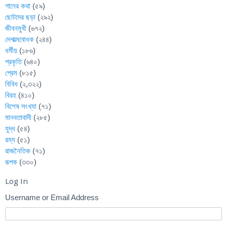
গানের কথা
(৫৯)
ছোটদের ছড়া
(২৯২)
জীবনমুখী
(৬৭২)
দেশাত্মবোধক
(২৪৪)
ধর্মীয়
(১৮৬)
প্রকৃতি
(৬৪০)
প্রেম
(৮১৫)
বিবিধ
(২,৩২২)
বিরহ
(৪১০)
বিশেষ সংখ্যা
(৭১)
মানবতাবাদী
(২৮৫)
যুদ্ধ
(৫৪)
রম্য
(৫১)
রাজনৈতিক
(৭১)
রূপক
(৩৩০)
Log In
Username or Email Address