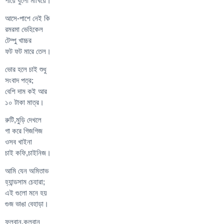
পায়ে ধুলো মাখিয়ে।
আসে-পাশে নেই কি
রমরমা ভেহিকেল
টেম্পু খাচ্চর
ফট ফট মারে তেল।
ভোর হলে চাই শুধু
সংবাদ পত্র;
বেশি দাম কই আর
১০ টাকা মাত্র।
রুটি,মুড়ি দেখলে
গা করে গিজগিজ
ওসব খাইনা
চাই কফি,চাইনিজ।
আমি যেন অমিতাভ
হ্যান্ডসাম চেহারা;
এই গুলো মনে হয়
গুজ ভাঙা বেহাড়া।
ফুলবানু,কুলবানু