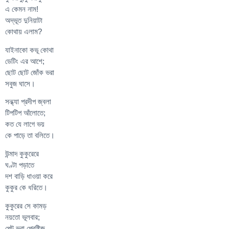
এ কেমন নাম!
অদ্ভূত দুনিয়াটা
কোথায় এলাম?
যাইনাকো কভূ কোথা
ডেটিং এর আশে;
ছোট ছোট জোঁক ভরা
সবুজ ঘাসে।
সন্ধ্যা প্রদীপ জ্বলা
টিপটিপ আঁলোতে;
কত যে লাগে ভয়
কে পাড়ে তা বলিতে।
উন্মাদ কুকুরেরে
ঘণ্টা পড়াতে
দশ বাড়ি ধাওয়া করে
কুকুর কে ধরিতে।
কুকুরের সে কামড়
নয়তো ভূলবার;
পেট ভরা প্রেষ্টিজ