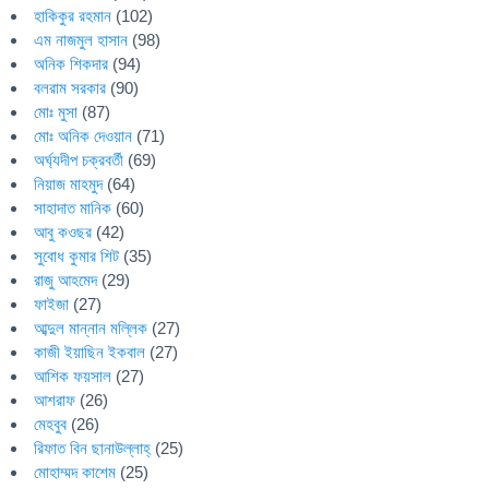
হাকিকুর রহমান
(102)
এম নাজমুল হাসান
(98)
অনিক শিকদার
(94)
বলরাম সরকার
(90)
মোঃ মুসা
(87)
মোঃ অনিক দেওয়ান
(71)
অর্ঘ্যদীপ চক্রবর্তী
(69)
নিয়াজ মাহমুদ
(64)
সাহাদাত মানিক
(60)
আবু কওছর
(42)
সুবোধ কুমার শিট
(35)
রাজু আহমেদ
(29)
ফাইজা
(27)
আব্দুল মান্নান মল্লিক
(27)
কাজী ইয়াছিন ইকবাল
(27)
আশিক ফয়সাল
(27)
আশরাফ
(26)
মেহবুব
(26)
রিফাত বিন ছানাউল্লাহ্
(25)
মোহাম্মদ কাশেম
(25)