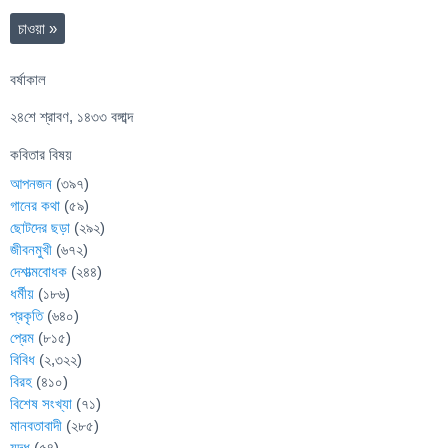
চাওয়া
»
বর্ষাকাল
২৪শে শ্রাবণ, ১৪৩৩ বঙ্গাব্দ
কবিতার বিষয়
আপনজন
(৩৯৭)
গানের কথা
(৫৯)
ছোটদের ছড়া
(২৯২)
জীবনমুখী
(৬৭২)
দেশাত্মবোধক
(২৪৪)
ধর্মীয়
(১৮৬)
প্রকৃতি
(৬৪০)
প্রেম
(৮১৫)
বিবিধ
(২,৩২২)
বিরহ
(৪১০)
বিশেষ সংখ্যা
(৭১)
মানবতাবাদী
(২৮৫)
যুদ্ধ
(৫৪)