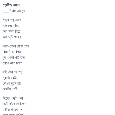
প্রেষ্টিজ কাহন
___নিয়াজ মাহমুদ
শহুরে বাবু এলো
আমাদের গাঁয়;
বরণ ডালা নিয়ে
আয় ছুটে আয়।
আগা-গোড়া মোড়া তার
বিলাসি কারিশমা,
বুক খোলা শার্ট তার
চোখে আটা চশমা।
ঘড়ি যেন নয় শুধু
স্বর্ণের বেড়ী,
গেঞ্জির বুকে তার
ভারতীয় নারী।
জিন্সের প্যান্ট পড়া
কোর্ট কাঁধে হাকিয়ে;
হাটতে পারেনা সে