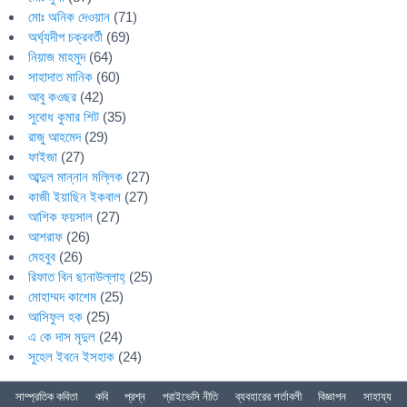
মোঃ অনিক দেওয়ান
(71)
অর্ঘ্যদীপ চক্রবর্তী
(69)
নিয়াজ মাহমুদ
(64)
সাহাদাত মানিক
(60)
আবু কওছর
(42)
সুবোধ কুমার শিট
(35)
রাজু আহমেদ
(29)
ফাইজা
(27)
আব্দুল মান্নান মল্লিক
(27)
কাজী ইয়াছিন ইকবাল
(27)
আশিক ফয়সাল
(27)
আশরাফ
(26)
মেহবুব
(26)
রিফাত বিন ছানাউল্লাহ্
(25)
মোহাম্মদ কাশেম
(25)
আসিফুল হক
(25)
এ কে দাস মৃদুল
(24)
সুহেল ইবনে ইসহাক
(24)
সাম্প্রতিক কবিতা
কবি
প্রশ্ন
প্রাইভেসি নীতি
ব্যবহারের শর্তাবলী
বিজ্ঞাপন
সাহায্য