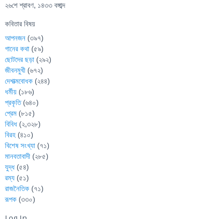
২৬শে শ্রাবণ, ১৪৩৩ বঙ্গাব্দ
কবিতার বিষয়
আপনজন
(৩৯৭)
গানের কথা
(৫৯)
ছোটদের ছড়া
(২৯২)
জীবনমুখী
(৬৭২)
দেশাত্মবোধক
(২৪৪)
ধর্মীয়
(১৮৬)
প্রকৃতি
(৬৪০)
প্রেম
(৮১৫)
বিবিধ
(২,৩২৮)
বিরহ
(৪১০)
বিশেষ সংখ্যা
(৭১)
মানবতাবাদী
(২৮৫)
যুদ্ধ
(৫৪)
রম্য
(৫১)
রাজনৈতিক
(৭১)
রূপক
(৩৩০)
Log In