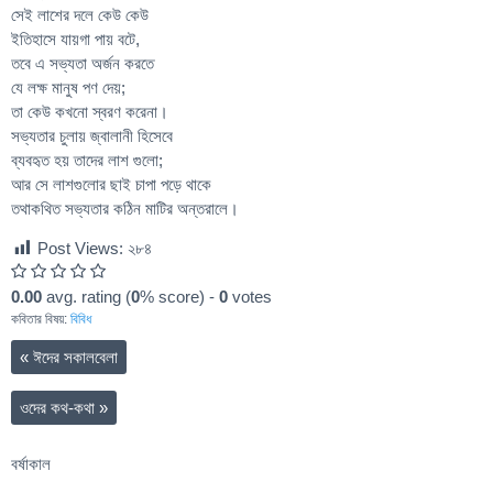
সেই লাশের দলে কেউ কেউ
ইতিহাসে যায়গা পায় বটে,
তবে এ সভ্যতা অর্জন করতে
যে লক্ষ মানুষ পণ দেয়;
তা কেউ কখনো স্বরণ করেনা।
সভ্যতার চুলায় জ্বালানী হিসেবে
ব্যবহৃত হয় তাদের লাশ গুলো;
আর সে লাশগুলোর ছাই চাপা পড়ে থাকে
তথাকথিত সভ্যতার কঠিন মাটির অন্তরালে।
Post Views:
২৮৪
0.00
avg. rating (
0
% score) -
0
votes
কবিতার বিষয়:
বিবিধ
«
ঈদের সকালবেলা
ওদের কথ-কথা
»
বর্ষাকাল