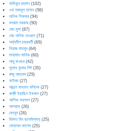
হাকিকুর রহমান
(102)
এম নাজমুল হাসান
(98)
অনিক শিকদার
(94)
বলরাম সরকার
(90)
মোঃ মুসা
(87)
মোঃ অনিক দেওয়ান
(71)
অর্ঘ্যদীপ চক্রবর্তী
(69)
নিয়াজ মাহমুদ
(64)
সাহাদাত মানিক
(60)
আবু কওছর
(42)
সুবোধ কুমার শিট
(35)
রাজু আহমেদ
(29)
ফাইজা
(27)
আব্দুল মান্নান মল্লিক
(27)
কাজী ইয়াছিন ইকবাল
(27)
আশিক ফয়সাল
(27)
আশরাফ
(26)
মেহবুব
(26)
রিফাত বিন ছানাউল্লাহ্
(25)
মোহাম্মদ কাশেম
(25)