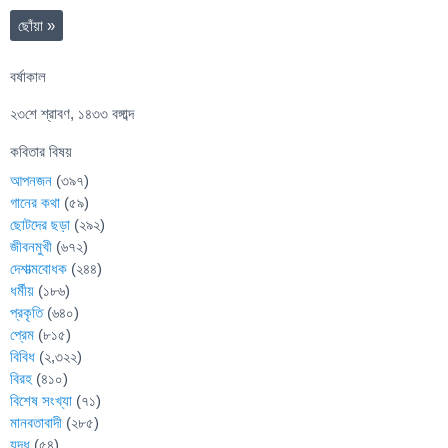
ছোঁয়া
»
বর্ষাকাল
২৩শে শ্রাবণ, ১৪৩৩ বঙ্গাব্দ
কবিতার বিষয়
আপনজন
(৩৯৭)
গানের কথা
(৫৯)
ছোটদের ছড়া
(২৯২)
জীবনমুখী
(৬৭২)
দেশাত্মবোধক
(২৪৪)
ধর্মীয়
(১৮৬)
প্রকৃতি
(৬৪০)
প্রেম
(৮১৫)
বিবিধ
(২,৩২২)
বিরহ
(৪১০)
বিশেষ সংখ্যা
(৭১)
মানবতাবাদী
(২৮৫)
যুদ্ধ
(৫৪)