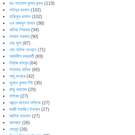
ডাঃ সন্তোষ কুমার মন্ডল
(119)
সাইদুর রহমান
(102)
হাকিকুর রহমান
(102)
এম নাজমুল হাসান
(98)
অনিক শিকদার
(94)
বলরাম সরকার
(90)
মোঃ মুসা
(87)
মোঃ অনিক দেওয়ান
(71)
অর্ঘ্যদীপ চক্রবর্তী
(69)
নিয়াজ মাহমুদ
(64)
সাহাদাত মানিক
(60)
আবু কওছর
(42)
সুবোধ কুমার শিট
(35)
রাজু আহমেদ
(29)
ফাইজা
(27)
আব্দুল মান্নান মল্লিক
(27)
কাজী ইয়াছিন ইকবাল
(27)
আশিক ফয়সাল
(27)
আশরাফ
(26)
মেহবুব
(26)