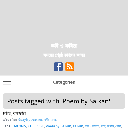
কবি ও কবিতা
সময়ের শ্রেষ্ঠ কবিদের আসর
Categories
Posts tagged with '
Poem by Saikan
'
মাহে রমজান
কবিতার বিষয়:
জীবনমুখী
,
দেশাত্মবোধক
,
ধর্মীয়
,
রূপক
Tags:
1607045
,
KUETCSE
,
Poem by Saikan
,
saikan
,
কবি ও কবিতা
,
মাহে রমজান
,
রোজা
,