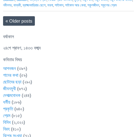
নবীনগর
,
বান্ধবী
,
ব্রাক্ষ্মনবাড়িয়ার ছেলে
,
ময়না
,
সাইকান
,
সাইকান আর কেয়া
,
স্কুলজীবন
,
স্কুলের প্রেম
«
Older posts
বর্ষাকাল
২৪শে শ্রাবণ, ১৪৩৩ বঙ্গাব্দ
কবিতার বিষয়
আপনজন
(৩৯৭)
গানের কথা
(৫৯)
ছোটদের ছড়া
(২৯২)
জীবনমুখী
(৬৭২)
দেশাত্মবোধক
(২৪৪)
ধর্মীয়
(১৮৬)
প্রকৃতি
(৬৪০)
প্রেম
(৮১৫)
বিবিধ
(২,৩২২)
বিরহ
(৪১০)
বিশেষ সংখ্যা
(৭১)