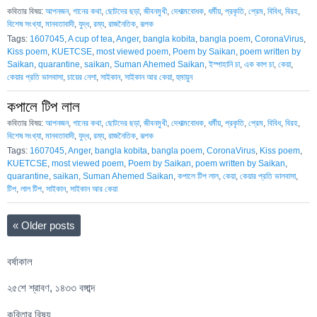
কবিতার বিষয়:
আপনজন
,
গানের কথা
,
ছোটদের ছড়া
,
জীবনমুখী
,
দেশাত্মবোধক
,
ধর্মীয়
,
প্রকৃতি
,
প্রেম
,
বিবিধ
,
বিরহ
,
বিশেষ সংখ্যা
,
মানবতাবাদী
,
যুদ্ধ
,
রম্য
,
রাজনৈতিক
,
রূপক
Tags:
1607045
,
A cup of tea
,
Anger
,
bangla kobita
,
bangla poem
,
CoronaVirus
,
Kiss poem
,
KUETCSE
,
most viewed poem
,
Poem by Saikan
,
poem written by
Saikan
,
quarantine
,
saikan
,
Suman Ahemed Saikan
,
ইস্পাহানি চা
,
এক কাপ চা
,
কেয়া
,
কেয়ার প্রতি ভালবাসা
,
চায়ের নেশা
,
সাইকান
,
সাইকান আর কেয়া
,
হুমায়ুন
কপালে টিপ লাল
কবিতার বিষয়:
আপনজন
,
গানের কথা
,
ছোটদের ছড়া
,
জীবনমুখী
,
দেশাত্মবোধক
,
ধর্মীয়
,
প্রকৃতি
,
প্রেম
,
বিবিধ
,
বিরহ
,
বিশেষ সংখ্যা
,
মানবতাবাদী
,
যুদ্ধ
,
রম্য
,
রাজনৈতিক
,
রূপক
Tags:
1607045
,
Anger
,
bangla kobita
,
bangla poem
,
CoronaVirus
,
Kiss poem
,
KUETCSE
,
most viewed poem
,
Poem by Saikan
,
poem written by Saikan
,
quarantine
,
saikan
,
Suman Ahemed Saikan
,
কপালে টিপ লাল
,
কেয়া
,
কেয়ার প্রতি ভালবাসা
,
টিপ
,
লাল টিপ
,
সাইকান
,
সাইকান আর কেয়া
«
Older posts
বর্ষাকাল
২৫শে শ্রাবণ, ১৪৩৩ বঙ্গাব্দ
কবিতার বিষয়