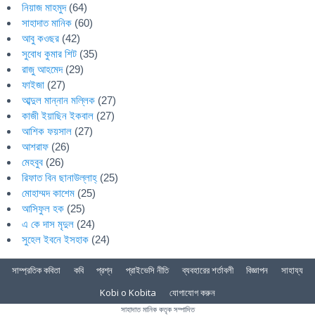
নিয়াজ মাহমুদ
(64)
সাহাদাত মানিক
(60)
আবু কওছর
(42)
সুবোধ কুমার শিট
(35)
রাজু আহমেদ
(29)
ফাইজা
(27)
আব্দুল মান্নান মল্লিক
(27)
কাজী ইয়াছিন ইকবাল
(27)
আশিক ফয়সাল
(27)
আশরাফ
(26)
মেহবুব
(26)
রিফাত বিন ছানাউল্লাহ্
(25)
মোহাম্মদ কাশেম
(25)
আসিফুল হক
(25)
এ কে দাস মৃদুল
(24)
সুহেল ইবনে ইসহাক
(24)
সাম্প্রতিক কবিতা
কবি
প্রশ্ন
প্রাইভেসি নীতি
ব্যবহারের শর্তাবলী
বিজ্ঞাপন
সাহায্য
Kobi o Kobita
যোগাযোগ করুন
সাহাদাত মানিক কতৃক সম্পাদিত