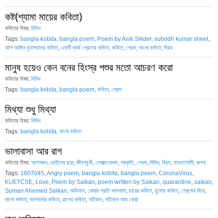
কষ্ট(শ্যামা মায়ের কবিতা)
কবিতার বিষয়:
বিবিধ
Tags:
bangla kobita
,
bangla poem
,
Poem by Anik Sikder
,
subodh kumar sheet
,
আল আমিন মুহাম্মাদের কবিতা
,
একটি ব্যর্থ প্রেমের কবিতা
,
কবিতা
,
প্রেম
,
বাংলা কবিতা
,
বিরহ
মানুষ হয়েও কেন বনের হিংস্র পশুর মতো আচরণ করো
কবিতার বিষয়:
বিবিধ
Tags:
bangla kobita
,
bangla poem
,
কবিতা
,
প্রেম
মিথ্যা শুধু মিথ্যা
কবিতার বিষয়:
বিবিধ
Tags:
bangla kobita
,
বাংলা কবিতা
ভালাবাসা আর রাগ
কবিতার বিষয়:
আপনজন
,
ছোটদের ছড়া
,
জীবনমুখী
,
দেশাত্মবোধক
,
প্রকৃতি
,
প্রেম
,
বিবিধ
,
বিরহ
,
মানবতাবাদী
,
রূপক
Tags:
1607045
,
Angry poem
,
bangla kobita
,
bangla poem
,
CoronaVirus
,
KUETCSE
,
Love
,
Poem by Saikan
,
poem written by Saikan
,
quarantine
,
saikan
,
Suman Ahemed Saikan
,
অভিমান
,
কেয়ার প্রতি ভালবাসা
,
চায়ের কবিতা
,
চুমোর কবিতা
,
প্রেমের বিয়ে
,
বাংলা কবিতা
,
ভালবাসার কবিতা
,
রাগের কবিতা
,
সাইকান
,
সাইকান আর কেয়া