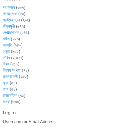
আপনজন
(৩৯৭)
গানের কথা
(৫৯)
ছোটদের ছড়া
(২৯২)
জীবনমুখী
(৬৭২)
দেশাত্মবোধক
(২৪৪)
ধর্মীয়
(১৮৬)
প্রকৃতি
(৬৪০)
প্রেম
(৮১৫)
বিবিধ
(২,৩২২)
বিরহ
(৪১০)
বিশেষ সংখ্যা
(৭১)
মানবতাবাদী
(২৮৫)
যুদ্ধ
(৫৪)
রম্য
(৫১)
রাজনৈতিক
(৭১)
রূপক
(৩৩০)
Log In
Username or Email Address