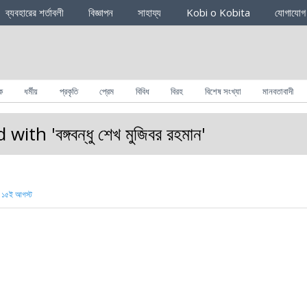
ব্যবহারের শর্তাবলী
বিজ্ঞাপন
সাহায্য
Kobi o Kobita
যোগাযোগ
ক
ধর্মীয়
প্রকৃতি
প্রেম
বিবিধ
বিরহ
বিশেষ সংখ্যা
মানবতাবাদী
 with '
বঙ্গবন্ধু শেখ মুজিবর রহমান
'
,
১৫ই আগস্ট