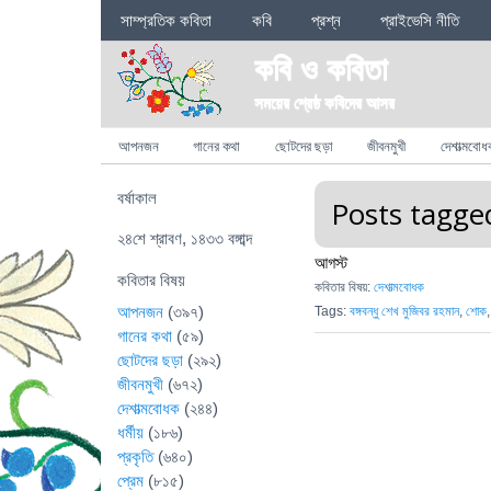
Sections
সাম্প্রতিক কবিতা
কবি
প্রশ্ন
প্রাইভেসি নীতি
কবি ও কবিতা
সময়ের শ্রেষ্ঠ কবিদের আসর
Categories
আপনজন
গানের কথা
ছোটদের ছড়া
জীবনমুখী
দেশাত্মবোধ
বর্ষাকাল
Posts tagged
২৪শে শ্রাবণ, ১৪৩৩ বঙ্গাব্দ
আগস্ট
কবিতার বিষয়
কবিতার বিষয়:
দেশাত্মবোধক
আপনজন
(৩৯৭)
Tags:
বঙ্গবন্ধু শেখ মুজিবর রহমান
,
শোক
গানের কথা
(৫৯)
ছোটদের ছড়া
(২৯২)
জীবনমুখী
(৬৭২)
দেশাত্মবোধক
(২৪৪)
ধর্মীয়
(১৮৬)
প্রকৃতি
(৬৪০)
প্রেম
(৮১৫)