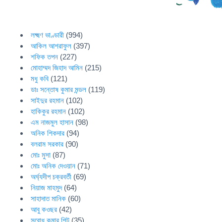
লক্ষ্মণ ভাণ্ডারী
(994)
আকিল আশরাফুল
(397)
শফিক তপন
(227)
মোহাম্মদ জিহাদ আমিন
(215)
মধু কবি
(121)
ডাঃ সন্তোষ কুমার মন্ডল
(119)
সাইদুর রহমান
(102)
হাকিকুর রহমান
(102)
এম নাজমুল হাসান
(98)
অনিক শিকদার
(94)
বলরাম সরকার
(90)
মোঃ মুসা
(87)
মোঃ অনিক দেওয়ান
(71)
অর্ঘ্যদীপ চক্রবর্তী
(69)
নিয়াজ মাহমুদ
(64)
সাহাদাত মানিক
(60)
আবু কওছর
(42)
সুবোধ কুমার শিট
(35)