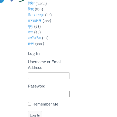
বিবিধ
(২,৩২২)
বিরহ
(৪১০)
বিশেষ সংখ্যা
(৭১)
মানবতাবাদী
(২৮৫)
যুদ্ধ
(৫৪)
রম্য
(৫১)
রাজনৈতিক
(৭১)
রূপক
(৩৩০)
Log In
Username or Email
Address
Password
Remember Me
Log In