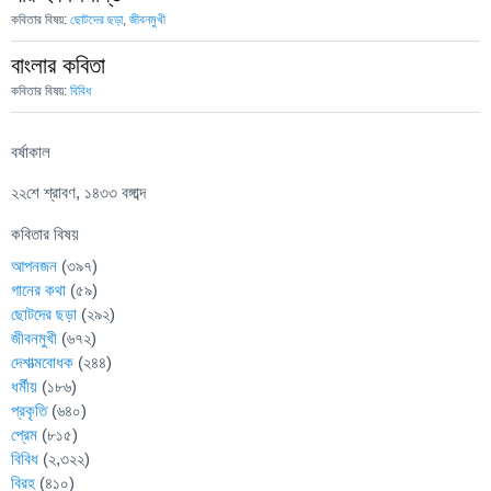
কবিতার বিষয়:
ছোটদের ছড়া
,
জীবনমুখী
বাংলার কবিতা
কবিতার বিষয়:
বিবিধ
বর্ষাকাল
২২শে শ্রাবণ, ১৪৩৩ বঙ্গাব্দ
কবিতার বিষয়
আপনজন
(৩৯৭)
গানের কথা
(৫৯)
ছোটদের ছড়া
(২৯২)
জীবনমুখী
(৬৭২)
দেশাত্মবোধক
(২৪৪)
ধর্মীয়
(১৮৬)
প্রকৃতি
(৬৪০)
প্রেম
(৮১৫)
বিবিধ
(২,৩২২)
বিরহ
(৪১০)