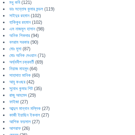
মধু কবি
(121)
ডাঃ সন্তোষ কুমার মন্ডল
(119)
সাইদুর রহমান
(102)
হাকিকুর রহমান
(102)
এম নাজমুল হাসান
(98)
অনিক শিকদার
(94)
বলরাম সরকার
(90)
মোঃ মুসা
(87)
মোঃ অনিক দেওয়ান
(71)
অর্ঘ্যদীপ চক্রবর্তী
(69)
নিয়াজ মাহমুদ
(64)
সাহাদাত মানিক
(60)
আবু কওছর
(42)
সুবোধ কুমার শিট
(35)
রাজু আহমেদ
(29)
ফাইজা
(27)
আব্দুল মান্নান মল্লিক
(27)
কাজী ইয়াছিন ইকবাল
(27)
আশিক ফয়সাল
(27)
আশরাফ
(26)
মেহবুব
(26)