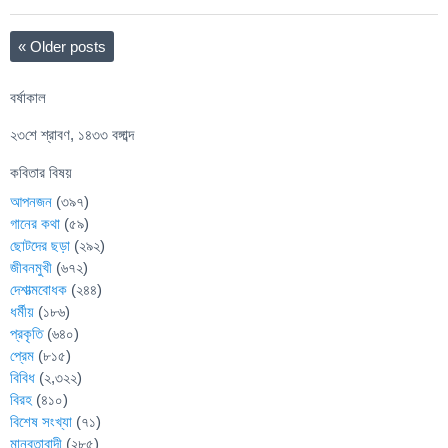
«
Older posts
বর্ষাকাল
২৩শে শ্রাবণ, ১৪৩৩ বঙ্গাব্দ
কবিতার বিষয়
আপনজন
(৩৯৭)
গানের কথা
(৫৯)
ছোটদের ছড়া
(২৯২)
জীবনমুখী
(৬৭২)
দেশাত্মবোধক
(২৪৪)
ধর্মীয়
(১৮৬)
প্রকৃতি
(৬৪০)
প্রেম
(৮১৫)
বিবিধ
(২,৩২২)
বিরহ
(৪১০)
বিশেষ সংখ্যা
(৭১)
মানবতাবাদী
(২৮৫)