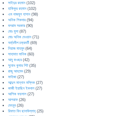
সাইদুর রহমান
(102)
হাকিকুর রহমান
(102)
এম নাজমুল হাসান
(98)
অনিক শিকদার
(94)
বলরাম সরকার
(90)
মোঃ মুসা
(87)
মোঃ অনিক দেওয়ান
(71)
অর্ঘ্যদীপ চক্রবর্তী
(69)
নিয়াজ মাহমুদ
(64)
সাহাদাত মানিক
(60)
আবু কওছর
(42)
সুবোধ কুমার শিট
(35)
রাজু আহমেদ
(29)
ফাইজা
(27)
আব্দুল মান্নান মল্লিক
(27)
কাজী ইয়াছিন ইকবাল
(27)
আশিক ফয়সাল
(27)
আশরাফ
(26)
মেহবুব
(26)
রিফাত বিন ছানাউল্লাহ্
(25)