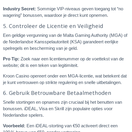
Industry Secret:
Sommige VIP‑niveaus geven toegang tot “no
wagering” bonussen, waardoor je direct kunt opnemen.
5. Controleer de Licentie en Veiligheid
Een geldige vergunning van de Malta Gaming Authority (MGA) of
de Nederlandse Kansspelautoriteit (KSA) garandeert eerlijke
spelregels en bescherming van je geld.
Pro Tip:
Zoek naar een licentienummer op de voettekst van de
website; dit is een teken van legitimiteit.
Kroon Casino opereert onder een MGA‑licentie, wat betekent dat
je kunt vertrouwen op strikte regulering en snelle uitbetalingen.
6. Gebruik Betrouwbare Betaalmethoden
Snelle stortingen en opnames zijn cruciaal bij het benutten van
bonussen. iDEAL, Visa en Skrill zijn populaire opties voor
Nederlandse spelers.
Voorbeeld:
Een iDEAL‑storting van €50 activeert direct een