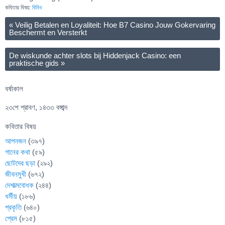
কবিতার বিষয়:
বিবিধ
«
Veilig Betalen en Loyaliteit: Hoe B7 Casino Jouw Gokervaring
Beschermt en Versterkt
De wiskunde achter slots bij Hiddenjack Casino: een
praktische gids
»
বর্ষাকাল
২৩শে শ্রাবণ, ১৪৩৩ বঙ্গাব্দ
কবিতার বিষয়
আপনজন
(৩৯৭)
গানের কথা
(৫৯)
ছোটদের ছড়া
(২৯২)
জীবনমুখী
(৬৭২)
দেশাত্মবোধক
(২৪৪)
ধর্মীয়
(১৮৬)
প্রকৃতি
(৬৪০)
প্রেম
(৮১৫)