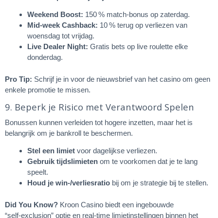
Weekend Boost:
150 % match‑bonus op zaterdag.
Mid‑week Cashback:
10 % terug op verliezen van
woensdag tot vrijdag.
Live Dealer Night:
Gratis bets op live roulette elke
donderdag.
Pro Tip:
Schrijf je in voor de nieuwsbrief van het casino om geen
enkele promotie te missen.
9. Beperk je Risico met Verantwoord Spelen
Bonussen kunnen verleiden tot hogere inzetten, maar het is
belangrijk om je bankroll te beschermen.
Stel een limiet
voor dagelijkse verliezen.
Gebruik tijdslimieten
om te voorkomen dat je te lang
speelt.
Houd je win‑/verliesratio
bij om je strategie bij te stellen.
Did You Know?
Kroon Casino biedt een ingebouwde
“self‑exclusion” optie en real‑time limietinstellingen binnen het