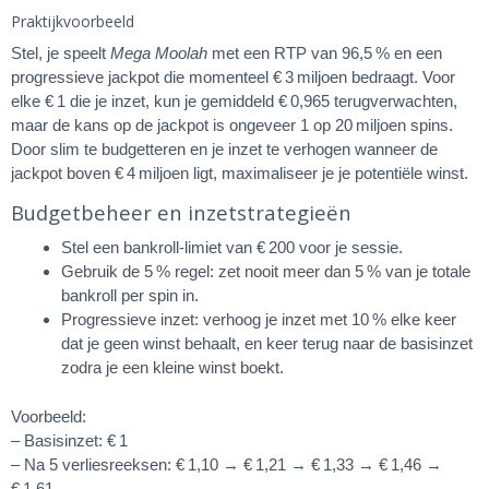
Praktijkvoorbeeld
Stel, je speelt
Mega Moolah
met een RTP van 96,5 % en een
progressieve jackpot die momenteel € 3 miljoen bedraagt. Voor
elke € 1 die je inzet, kun je gemiddeld € 0,965 terugverwachten,
maar de kans op de jackpot is ongeveer 1 op 20 miljoen spins.
Door slim te budgetteren en je inzet te verhogen wanneer de
jackpot boven € 4 miljoen ligt, maximaliseer je je potentiële winst.
Budgetbeheer en inzetstrategieën
Stel een bankroll‑limiet van € 200 voor je sessie.
Gebruik de 5 % regel: zet nooit meer dan 5 % van je totale
bankroll per spin in.
Progressieve inzet: verhoog je inzet met 10 % elke keer
dat je geen winst behaalt, en keer terug naar de basisinzet
zodra je een kleine winst boekt.
Voorbeeld:
– Basisinzet: € 1
– Na 5 verliesreeksen: € 1,10 → € 1,21 → € 1,33 → € 1,46 →
€ 1,61