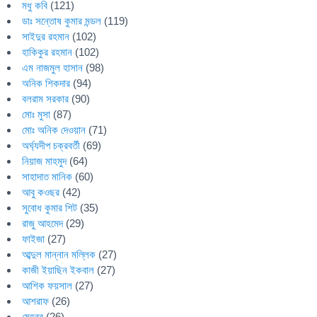
মধু কবি
(121)
ডাঃ সন্তোষ কুমার মন্ডল
(119)
সাইদুর রহমান
(102)
হাকিকুর রহমান
(102)
এম নাজমুল হাসান
(98)
অনিক শিকদার
(94)
বলরাম সরকার
(90)
মোঃ মুসা
(87)
মোঃ অনিক দেওয়ান
(71)
অর্ঘ্যদীপ চক্রবর্তী
(69)
নিয়াজ মাহমুদ
(64)
সাহাদাত মানিক
(60)
আবু কওছর
(42)
সুবোধ কুমার শিট
(35)
রাজু আহমেদ
(29)
ফাইজা
(27)
আব্দুল মান্নান মল্লিক
(27)
কাজী ইয়াছিন ইকবাল
(27)
আশিক ফয়সাল
(27)
আশরাফ
(26)
মেহবুব
(26)