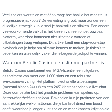
Veel spelers worstelen met één vraag: hoe haal je het meeste uit
progressieve jackpots? De verleiding is groot, maar zonder een
duidelijke strategie kun je snel je bankroll zien slinken. Een andere
veelvoorkomende valkuil is het kiezen van een onbetrouwbaar
platform, waardoor bonussen niet uitbetaald worden of
uitbetalingen traag verlopen. Dit artikel biedt een stap‑voor‑stap
playbook dat je helpt om slimme keuzes te maken, je risico’s te
beperken en uiteindelijk vaker die felbegeerde jackpot te winnen.
Waarom Betclic Casino een slimme partner is
Betclic Casino combineert een MGA‑licentie, een uitgebreid
assortiment van meer dan 1.000 slots en een robuuste
live‑casino-ervaring. Het platform biedt snelle uitbetalingen
(meestal binnen 24 uur) en een 24/7 klantenservice via live‑chat.
Deze combinatie lost het grootste probleem van spelers op:
betrouwbaarheid en snelheid
. Bovendien kun je profiteren van een
aantrekkelijke welkomstbonus die je bankroll direct een boost
geeft, waardoor je langer kunt spelen en meer kansen krijgt op die