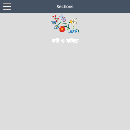
Sections
কবি ও কবিতা