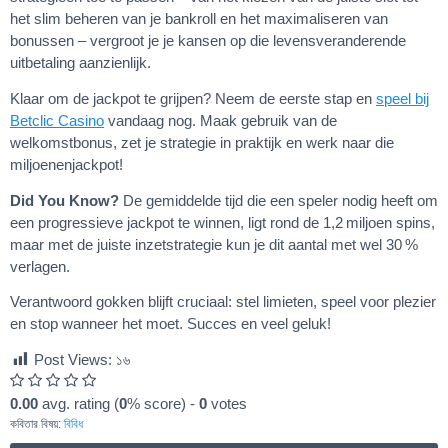
het slim beheren van je bankroll en het maximaliseren van
bonussen – vergroot je je kansen op die levensveranderende
uitbetaling aanzienlijk.
Klaar om de jackpot te grijpen? Neem de eerste stap en
speel bij
Betclic Casino
vandaag nog. Maak gebruik van de
welkomstbonus, zet je strategie in praktijk en werk naar die
miljoenenjackpot!
Did You Know?
De gemiddelde tijd die een speler nodig heeft om
een progressieve jackpot te winnen, ligt rond de 1,2 miljoen spins,
maar met de juiste inzetstrategie kun je dit aantal met wel 30 %
verlagen.
Verantwoord gokken blijft cruciaal: stel limieten, speel voor plezier
en stop wanneer het moet. Succes en veel geluk!
Post Views:
১৬
0.00
avg. rating (
0
% score) -
0
votes
কবিতার বিষয়:
বিবিধ