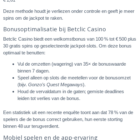
Deze methode houdt je verliezen onder controle en geeft je meer
spins om de jackpot te raken.
Bonusoptimalisatie bij Betclic Casino
Betclic Casino biedt een welkomstbonus van 100 % tot € 500 plus
30 gratis spins op geselecteerde jackpot‑slots. Om deze bonus
optimaal te benutten:
Vul de omzetten (wagering) van 35× de bonuswaarde
binnen 7 dagen.
Speel alleen op slots die meetellen voor de bonusomzet
(bijv.
Gonzo’s Quest Megaways
).
Houd de vervaldatum in de gaten; gemiste deadlines
leiden tot verlies van de bonus.
Een statistiek uit een recente enquête toont aan dat 78 % van de
spelers die de bonus correct gebruiken, hun eerste storting
binnen 48 uur terugverdient.
Mobiel spelen en de app-ervaring