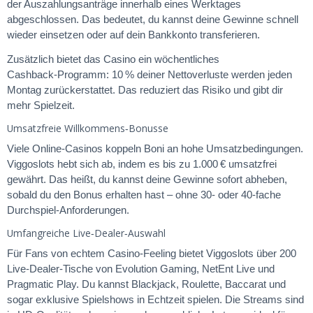
der Auszahlungsanträge innerhalb eines Werktages
abgeschlossen. Das bedeutet, du kannst deine Gewinne schnell
wieder einsetzen oder auf dein Bankkonto transferieren.
Zusätzlich bietet das Casino ein wöchentliches
Cashback‑Programm: 10 % deiner Nettoverluste werden jeden
Montag zurückerstattet. Das reduziert das Risiko und gibt dir
mehr Spielzeit.
Umsatzfreie Willkommens‑Bonusse
Viele Online‑Casinos koppeln Boni an hohe Umsatzbedingungen.
Viggoslots hebt sich ab, indem es bis zu 1.000 € umsatzfrei
gewährt. Das heißt, du kannst deine Gewinne sofort abheben,
sobald du den Bonus erhalten hast – ohne 30‑ oder 40‑fache
Durchspiel‑Anforderungen.
Umfangreiche Live‑Dealer‑Auswahl
Für Fans von echtem Casino‑Feeling bietet Viggoslots über 200
Live‑Dealer‑Tische von Evolution Gaming, NetEnt Live und
Pragmatic Play. Du kannst Blackjack, Roulette, Baccarat und
sogar exklusive Spielshows in Echtzeit spielen. Die Streams sind