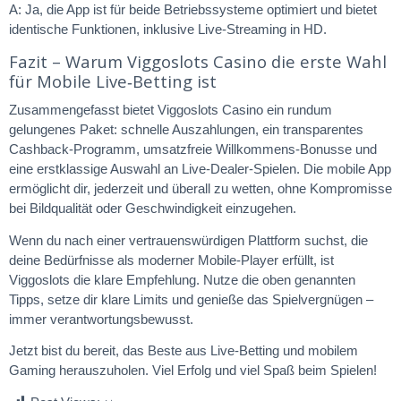
A: Ja, die App ist für beide Betriebssysteme optimiert und bietet
identische Funktionen, inklusive Live‑Streaming in HD.
Fazit – Warum Viggoslots Casino die erste Wahl
für Mobile Live‑Betting ist
Zusammengefasst bietet Viggoslots Casino ein rundum
gelungenes Paket: schnelle Auszahlungen, ein transparentes
Cashback‑Programm, umsatzfreie Willkommens‑Bonusse und
eine erstklassige Auswahl an Live‑Dealer‑Spielen. Die mobile App
ermöglicht dir, jederzeit und überall zu wetten, ohne Kompromisse
bei Bildqualität oder Geschwindigkeit einzugehen.
Wenn du nach einer vertrauenswürdigen Plattform suchst, die
deine Bedürfnisse als moderner Mobile‑Player erfüllt, ist
Viggoslots die klare Empfehlung. Nutze die oben genannten
Tipps, setze dir klare Limits und genieße das Spielvergnügen –
immer verantwortungsbewusst.
Jetzt bist du bereit, das Beste aus Live‑Betting und mobilem
Gaming herauszuholen. Viel Erfolg und viel Spaß beim Spielen!