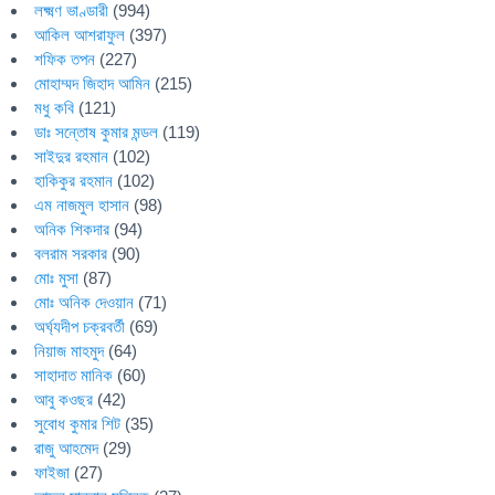
লক্ষ্মণ ভাণ্ডারী
(994)
আকিল আশরাফুল
(397)
শফিক তপন
(227)
মোহাম্মদ জিহাদ আমিন
(215)
মধু কবি
(121)
ডাঃ সন্তোষ কুমার মন্ডল
(119)
সাইদুর রহমান
(102)
হাকিকুর রহমান
(102)
এম নাজমুল হাসান
(98)
অনিক শিকদার
(94)
বলরাম সরকার
(90)
মোঃ মুসা
(87)
মোঃ অনিক দেওয়ান
(71)
অর্ঘ্যদীপ চক্রবর্তী
(69)
নিয়াজ মাহমুদ
(64)
সাহাদাত মানিক
(60)
আবু কওছর
(42)
সুবোধ কুমার শিট
(35)
রাজু আহমেদ
(29)
ফাইজা
(27)