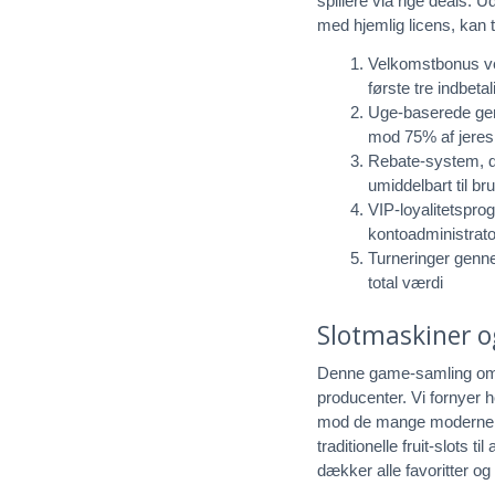
spillere via rige deals. 
med hjemlig licens, kan 
Velkomstbonus ved
første tre indbetal
Uge-baserede gen
mod 75% af jeres 
Rebate-system, d
umiddelbart til b
VIP-loyalitetspro
kontoadministrato
Turneringer genne
total værdi
Slotmaskiner o
Denne game-samling omf
producenter. Vi fornyer 
mod de mange moderne pl
traditionelle fruit-slots
dækker alle favoritter og s