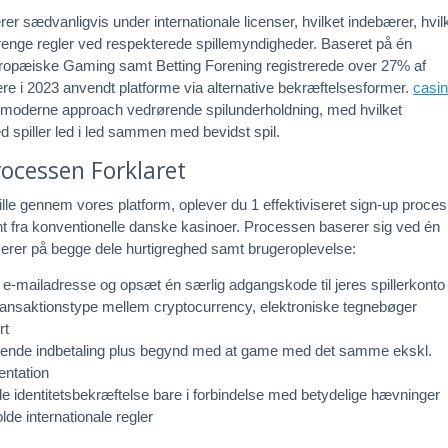
er sædvanligvis under internationale licenser, hvilket indebærer, hvil
trenge regler ved respekterede spillemyndigheder. Baseret på én
opæiske Gaming samt Betting Forening registrerede over 27% af
llere i 2023 anvendt platforme via alternative bekræftelsesformer.
casin
 moderne approach vedrørende spilunderholdning, med hvilket
ed spiller led i led sammen med bevidst spil.
rocessen Forklaret
ille gennem vores platform, oplever du 1 effektiviseret sign-up proces
t fra konventionelle danske kasinoer. Processen baserer sig ved én
serer på begge dele hurtigreghed samt brugeroplevelse:
 e-mailadresse og opsæt én særlig adgangskode til jeres spillerkonto
transaktionstype mellem cryptocurrency, elektroniske tegnebøger
rt
edende indbetaling plus begynd med at game med det samme ekskl.
entation
e identitetsbekræftelse bare i forbindelse med betydelige hævninger
de internationale regler