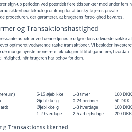
r sign-up perioden ved potentielt flere tidspunkter mod under fem h
rne sikkerhedsteknologi omkring for at beskytte jeres private
de proceduren, der garanterer, at brugerens fortrolighed bevares.
ormer og Transaktionshastighed
teressante aspekter ved denne tjeneste udgør dens udvidede række af
levet optimeret vedrørende raske transaktioner. Vi besidder investere
e de mange nyeste monetære teknologier til til at garantere, hvordan
 til rådighed, når brugeren har behov for dem.
thereum)
5-15 øjeblikke
1-3 timer
100 DKK
)
Øjeblikkelig
0-24 perioder
50 DKK
card)
Øjeblikkelig
1-3 hverdage
100 DKK
1-2 hverdage
2-5 arbejdsdage
200 DKK
ng Transaktionssikkerhed