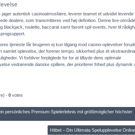
levelse
 jager autentisk casinoatmosfære, leverer teamet et udvidet levende
ede dealere, som transmitteres ved høj definition. Denne live-områd
blackjack, roulette, baccarat samt favorit spil events, hver til rådig
 sprogsupport.
res tjeneste får brugeren ej kun tilgang mod casino-oplevelser forud
 samlet oplevelse, der forener tempo, sikkerhed plus ét ekstraordin
gheder. Vi forbliver forpligtede for for at tilbyde dens optimale
else vedrørende danske spillere, der prioriterer frihed plus dynamik
e) -
0
votes
in persönliches Premium-Spielerlebnis mit größtmöglicher höchster
Hitbet – Din Ultimata Spelupplevelse Onlin