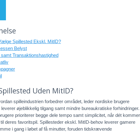
nelse
Vælge Spillested Ekskl. MitID?
cessen Belyst
 samt Transaktionshastighed
atliv
mpagner
l
Spillested Uden MitID?
hvordan spilleindustrien forbedrer området, leder nordiske brugere
r leverer øjeblikkelig tilgang samt mindre bureaukratiske forhindringer.
brugere prioriterer begge dele tempo samt simplicitet, når dét kommer
 til deres favoritspil. Spillesteder ekskl. MitID-behov leverer gamere
omme i gang i løbet af få minutter, foruden tidskrævende