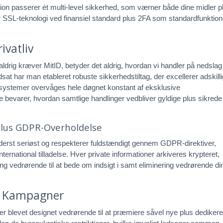
tion passerer ét multi-level sikkerhed, som værner både dine midler p
r SSL-teknologi ved finansiel standard plus 2FA som standardfunktion
ivatliv
aldrig kræver MitID, betyder det aldrig, hvordan vi handler på nedslag
at har man etableret robuste sikkerhedstiltag, der excellerer adskill
es systemer overvåges hele døgnet konstant af eksklusive
e bevarer, hvordan samtlige handlinger vedbliver gyldige plus sikrede
lus GDPR-Overholdelse
derst seriøst og respekterer fuldstændigt gennem GDPR-direktiver,
nternational tilladelse. Hver private informationer arkiveres krypteret,
ng vedrørende til at bede om indsigt i samt eliminering vedrørende di
t Kampagner
blevet designet vedrørende til at præmiere såvel nye plus dediker