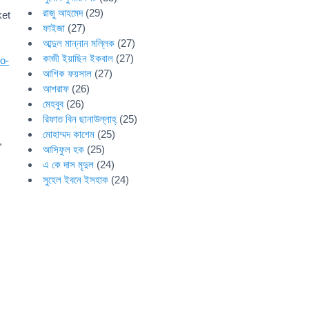
রাজু আহমেদ
(29)
ket
ফাইজা
(27)
আব্দুল মান্নান মল্লিক
(27)
কাজী ইয়াছিন ইকবাল
(27)
o-
আশিক ফয়সাল
(27)
আশরাফ
(26)
মেহবুব
(26)
রিফাত বিন ছানাউল্লাহ্
(25)
মোহাম্মদ কাশেম
(25)
,
আসিফুল হক
(25)
এ কে দাস মৃদুল
(24)
সুহেল ইবনে ইসহাক
(24)