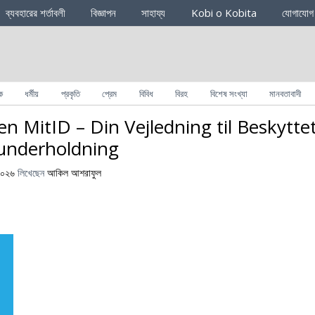
ব্যবহারের শর্তাবলী
বিজ্ঞাপন
সাহায্য
Kobi o Kobita
যোগাযোগ
ক
ধর্মীয়
প্রকৃতি
প্রেম
বিবিধ
বিরহ
বিশেষ সংখ্যা
মানবতাবাদী
n MitID – Din Vejledning til Beskytte
lunderholdning
 ২০২৬
লিখেছেন
আকিল আশরাফুল