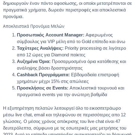
δημιουργούν έναν πόντο αφοσίωσης, οι οποίοι μετατρέπονται σε
πραγματικά χρήματα, δωρεάν περιστροφές και αποκλειστικά
προνόμια.
Αποκλειστικά Προνόμια Μελών
Προσωπικός Account Manager:
Αφιερωμένος
σύμβουλος για VIP μέλη από το Gold επίπεδο και άνω
Ταχύτερες Αναλήψεις:
Priority processing σε λιγότερο
από 12 ώρες για Diamond παίκτες
Αυξημένα Όρια:
Προσαρμοσμένα όρια κατάθεσης και
ανάληψης βάσει δραστηριότητας
Cashback Προγράμματα:
Εβδομαδιαία επιστροφή
χρημάτων μέχρι 15% στις απώλειες
Προσκλήσεις σε Events:
Αποκλειστικά τουρνουά και
πραγματικά events για την ανώτερη βαθμίδα
Η εξυπηρέτηση πελατών λειτουργεί όλο το εικοσιτετράωρο
μέσω live chat, email και τηλεφώνου σε περισσότερες απο 12
γλώσσες. Ο μέσος χρόνος απόκρισης του live chat είναι 47
δευτερόλεπτα, σύμφωνα με τις εσωτερικές μας μετρήσεις του
2023. Αυτό το επίπεδο υποστήριξης αντικατοπτρίζει τη δέσμευσή