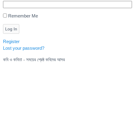
Remember Me
Log In
Register
Lost your password?
কবি ও কবিতা - সময়ের শ্রেষ্ঠ কবিদের আসর