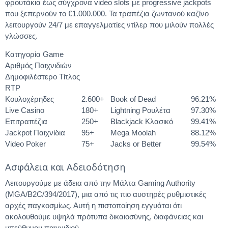
φρουτάκια έως σύγχρονα video slots με progressive jackpots
που ξεπερνούν το €1.000.000. Τα τραπέζια ζωντανού καζίνο
λειτουργούν 24/7 με επαγγελματίες ντίλερ που μιλούν πολλές
γλώσσες.
Κατηγορία Game
Αριθμός Παιχνιδιών
Δημοφιλέστερο Τίτλος
RTP
Κουλοχέρηδες
2.600+
Book of Dead
96.21%
Live Casino
180+
Lightning Ρουλέτα
97.30%
Επιτραπέζια
250+
Blackjack Κλασικό
99.41%
Jackpot Παιχνίδια
95+
Mega Moolah
88.12%
Video Poker
75+
Jacks or Better
99.54%
Ασφάλεια και Αδειοδότηση
Λειτουργούμε με άδεια από την Μάλτα Gaming Authority
(MGA/B2C/394/2017), μια από τις πιο αυστηρές ρυθμιστικές
αρχές παγκοσμίως. Αυτή η πιστοποίηση εγγυάται ότι
ακολουθούμε υψηλά πρότυπα δικαιοσύνης, διαφάνειας και
υπεύθυνου παιχνιδιού.