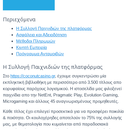
Περιεχόμενα
Η Συλλογή Παιχνιδιών της πλατφόρμας
Ασφάλεια και Αδειοδότηση
Μέθοδοι Πληρωμών
Κινητή Εμπειρία
Πρόγραμμα Ανταμοιβών
Η Συλλογή Παιχνιδιών της πλατφόρμας
Στο
https://coconutcasino.gr
, έχουμε συγκεντρώσει μία
εκπληκτική βιβλιοθήκη με περισσότερο από 3.500 τίτλους απο
κορυφαίους παρόχους λογισμικού. Η ιστοσελίδα μας φιλοξενεί
παιχνίδια απο την NetEnt, Pragmatic Play, Evolution Gaming,
Microgaming και άλλους 45 αναγνωρισμένους προμηθευτές.
Κάθε τίτλος έχει επιλεγεί προσεκτικά για να προσφέρει ποικιλία
& ποιότητα. Οι κουλοχέρηδες αποτελούν το 75% της συλλογής
μας, με θεματολογία που κυμαίνεται από παραδοσιακά