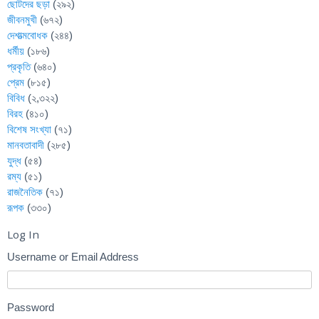
ছোটদের ছড়া
(২৯২)
জীবনমুখী
(৬৭২)
দেশাত্মবোধক
(২৪৪)
ধর্মীয়
(১৮৬)
প্রকৃতি
(৬৪০)
প্রেম
(৮১৫)
বিবিধ
(২,৩২২)
বিরহ
(৪১০)
বিশেষ সংখ্যা
(৭১)
মানবতাবাদী
(২৮৫)
যুদ্ধ
(৫৪)
রম্য
(৫১)
রাজনৈতিক
(৭১)
রূপক
(৩৩০)
Log In
Username or Email Address
Password