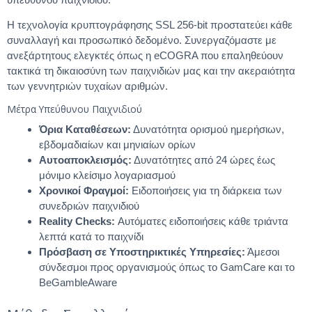
Η τεχνολογία κρυπτογράφησης SSL 256-bit προστατεύει κάθε
συναλλαγή και προσωπικό δεδομένο. Συνεργαζόμαστε με
ανεξάρτητους ελεγκτές όπως η eCOGRA που επαληθεύουν
τακτικά τη δικαιοσύνη των παιχνιδιών μας και την ακεραιότητα
των γεννητριών τυχαίων αριθμών.
Μέτρα Υπεύθυνου Παιχνιδιού
Όρια Καταθέσεων:
Δυνατότητα ορισμού ημερήσιων,
εβδομαδιαίων και μηνιαίων ορίων
Αυτοαποκλεισμός:
Δυνατότητες από 24 ώρες έως
μόνιμο κλείσιμο λογαριασμού
Χρονικοί Φραγμοί:
Ειδοποιήσεις για τη διάρκεια των
συνεδριών παιχνιδιού
Reality Checks:
Αυτόματες ειδοποιήσεις κάθε τριάντα
λεπτά κατά το παιχνίδι
Πρόσβαση σε Υποστηρικτικές Υπηρεσίες:
Άμεσοι
σύνδεσμοι προς οργανισμούς όπως το GamCare και το
BeGambleAware