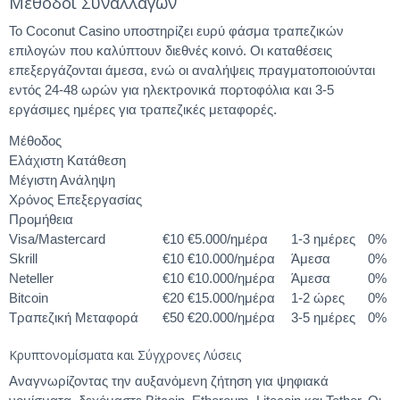
Μέθοδοι Συναλλαγών
Το Coconut Casino υποστηρίζει ευρύ φάσμα τραπεζικών
επιλογών που καλύπτουν διεθνές κοινό. Οι καταθέσεις
επεξεργάζονται άμεσα, ενώ οι αναλήψεις πραγματοποιούνται
εντός 24-48 ωρών για ηλεκτρονικά πορτοφόλια και 3-5
εργάσιμες ημέρες για τραπεζικές μεταφορές.
Μέθοδος
Ελάχιστη Κατάθεση
Μέγιστη Ανάληψη
Χρόνος Επεξεργασίας
Προμήθεια
Visa/Mastercard
€10
€5.000/ημέρα
1-3 ημέρες
0%
Skrill
€10
€10.000/ημέρα
Άμεσα
0%
Neteller
€10
€10.000/ημέρα
Άμεσα
0%
Bitcoin
€20
€15.000/ημέρα
1-2 ώρες
0%
Τραπεζική Μεταφορά
€50
€20.000/ημέρα
3-5 ημέρες
0%
Κρυπτονομίσματα και Σύγχρονες Λύσεις
Αναγνωρίζοντας την αυξανόμενη ζήτηση για ψηφιακά