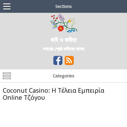
Sections
কবি ও কবিতা
সময়ের শ্রেষ্ঠ কবিদের আসর
Categories
Coconut Casino: Η Τέλεια Εμπειρία
Online Τζόγου