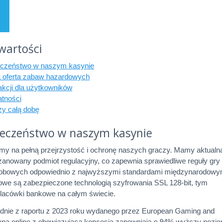
wartości
ieczeństwo w naszym kasynie
 oferta zabaw hazardowych
akcji dla użytkowników
atności
zy całą dobę
pieczeństwo w naszym kasynie
my na pełną przejrzystość i ochronę naszych graczy. Mamy aktualn
zanowany podmiot regulacyjny, co zapewnia sprawiedliwe reguły gry
sobowych odpowiednio z najwyższymi standardami międzynarodowy
owe są zabezpieczone technologią szyfrowania SSL 128-bit, tym
lacówki bankowe na całym świecie.
dnie z raportu z 2023 roku wydanego przez European Gaming and
syna online z obowiązującą koncesją zapewniają o 94% wyższy pozi