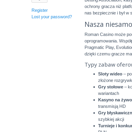
ochrony gracza niż plat
Register
nas bezpiecznie i był w 
Lost your password?
Nasza niesamo
Roman Casino może posz
oprogramowania. Współp
Pragmatic Play, Evolutio
dzięki czemu gracze maj
Typy zabaw ofer
Sloty wideo
– po
złożone rozgrywk
Gry stołowe
– ko
wariantach
Kasyno na żywo
transmisją HD
Gry błyskawicz
szybkiej akcji
Turnieje i konku