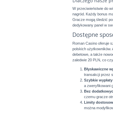
Dlaczego nasze p
W przeciwieństwie do wie
nagród. Każdy bonus ma 
Gracze mogą śledzić pos
dedykowany panel w sw
Dostępne sposo
Roman Casino oferuje s
polskich użytkowników. 
debetowe, a także nowocz
zaledwie 20 PLN, co czy
Błyskawiczne w
transakcji przez 
Szybkie wypłaty
a zweryfikowani 
Bez dodatkowyc
czemu gracze ot
Limity dostosow
można modyfikow