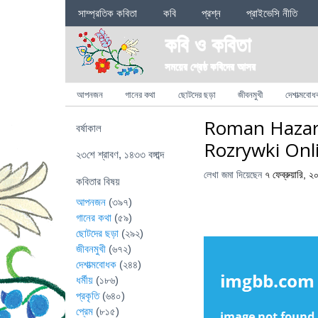
Sections
সাম্প্রতিক কবিতা
কবি
প্রশ্ন
প্রাইভেসি নীতি
কবি ও কবিতা
সময়ের শ্রেষ্ঠ কবিদের আসর
Categories
আপনজন
গানের কথা
ছোটদের ছড়া
জীবনমুখী
দেশাত্মবোধ
Roman Hazard
বর্ষাকাল
Rozrywki Onl
২৩শে শ্রাবণ, ১৪৩৩ বঙ্গাব্দ
লেখা জমা দিয়েছেন
৭ ফেব্রুয়ারি, 
কবিতার বিষয়
আপনজন
(৩৯৭)
গানের কথা
(৫৯)
ছোটদের ছড়া
(২৯২)
জীবনমুখী
(৬৭২)
দেশাত্মবোধক
(২৪৪)
ধর্মীয়
(১৮৬)
প্রকৃতি
(৬৪০)
প্রেম
(৮১৫)