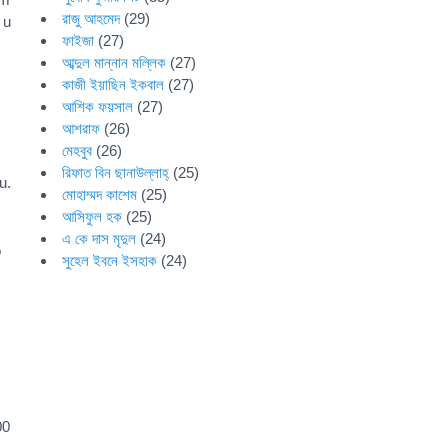
রাজু আহমেদ
(29)
 u
ফাইজা
(27)
আব্দুল মান্নান মল্লিক
(27)
কাজী ইয়াছিন ইকবাল
(27)
আশিক ফয়সাল
(27)
আশরাফ
(26)
মেহবুব
(26)
রিফাত বিন ছানাউল্লাহ্
(25)
u.
মোহাম্মদ কাশেম
(25)
আসিফুল হক
(25)
এ কে দাস মৃদুল
(24)
o
সুহেল ইবনে ইসহাক
(24)
00