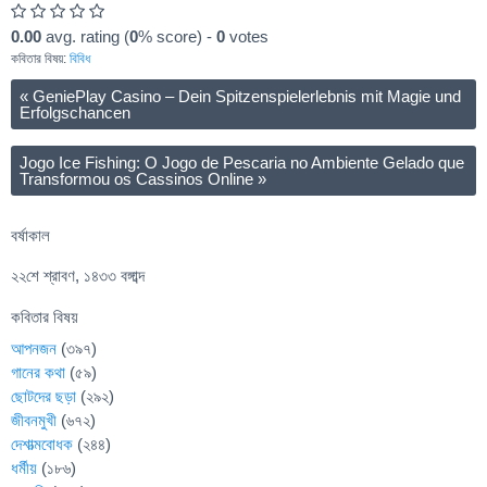
0.00
avg. rating (
0
% score) -
0
votes
কবিতার বিষয়:
বিবিধ
«
GeniePlay Casino – Dein Spitzenspielerlebnis mit Magie und
Erfolgschancen
Jogo Ice Fishing: O Jogo de Pescaria no Ambiente Gelado que
Transformou os Cassinos Online
»
বর্ষাকাল
২২শে শ্রাবণ, ১৪৩৩ বঙ্গাব্দ
কবিতার বিষয়
আপনজন
(৩৯৭)
গানের কথা
(৫৯)
ছোটদের ছড়া
(২৯২)
জীবনমুখী
(৬৭২)
দেশাত্মবোধক
(২৪৪)
ধর্মীয়
(১৮৬)