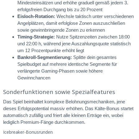
Mindesteinsätzen und erhöhe graduell gemäß jedem 3.
erfolgsfreien Durchgang bis zu 20 Prozent
Eisloch-Rotation:
Wechsle taktisch unter verschiedenen
Angelplätzen, damit erfolglose Zonen auszuschließen
sowie gewinnbringende Zonen zu erkennen
Timing-Strategie:
Nutze Spitzenzeiten zwischen 18:00
und 22:00 h, während jene Auszahlungsquote statistisch
um 12 Prozentpunkte erhöht liegt
Bankroll-Segmentierung:
Splitte dein gesamtes
Spielbudget auf mehrere identische Segmente für
verlängerte Gaming-Phasen sowie höhere
Gewinnchancen
Sonderfunktionen sowie Spezialfeatures
Das Spiel beinhaltet komplexe Belohnungsmechaniken, jene
dieses Erfolgspotential massiv erhöhen. Das Kälte-Bonus startet
automatisch zufällig und friert alle kleinen Erträge ein, wobei
lediglich Premium-Fänge durchkommen.
Icebreaker-Bonusrunden