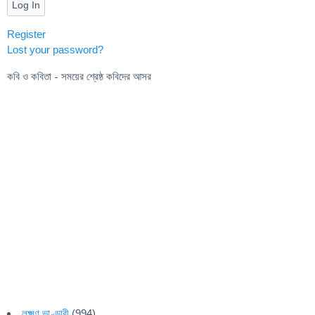
Log In
Register
Lost your password?
কবি ও কবিতা - সময়ের শ্রেষ্ঠ কবিদের আসর
লক্ষ্মণ ভাণ্ডারী
(994)