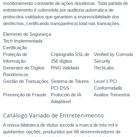
monitoramento constante de ações duvidosas. Toda partida de
entretenimento é submetida por auditoria automática de
protocolos validados que garantem a imprevisibilidade dos
desfechos, certificando transparência total nas transações.
Elemento de Segurança
Tech Implementada
Certificação
Proteção de
Criptografia SSL de
Verified by Comodo
Informação
256 dígitos
Security
Generator de Dígitos
RNG Validado
iTechLabs
Randómicos
Gestão de Transações
Sistema de Tokens
Level 1 PCI
PCI DSS
Conformidade
Prevenção de Fraude
Protocolo de IA
Análise Trimestral
Adaptável
Catálogo Variado de Entretenimento
A nossa biblioteca de títulos excede a marca de três mil e
quinhentos opções, produzidos por 68 desenvolvedores de