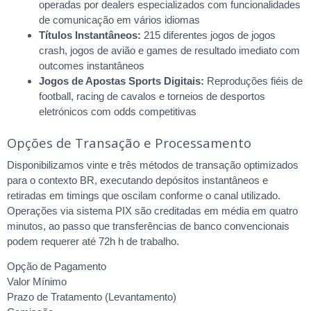
operadas por dealers especializados com funcionalidades
de comunicação em vários idiomas
Títulos Instantâneos:
215 diferentes jogos de jogos
crash, jogos de avião e games de resultado imediato com
outcomes instantâneos
Jogos de Apostas Sports Digitais:
Reproduções fiéis de
football, racing de cavalos e torneios de desportos
eletrónicos com odds competitivas
Opções de Transação e Processamento
Disponibilizamos vinte e três métodos de transação optimizados
para o contexto BR, executando depósitos instantâneos e
retiradas em timings que oscilam conforme o canal utilizado.
Operações via sistema PIX são creditadas em média em quatro
minutos, ao passo que transferências de banco convencionais
podem requerer até 72h h de trabalho.
Opção de Pagamento
Valor Mínimo
Prazo de Tratamento (Levantamento)