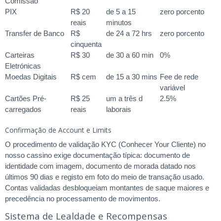
Comissão
PIX
R$ 20
de 5 a 15
zero porcento
reais
minutos
Transfer de Banco
R$
de 24 a 72 hrs
zero porcento
cinquenta
Carteiras
R$ 30
de 30 a 60 min
0%
Eletrónicas
Moedas Digitais
R$ cem
de 15 a 30 mins
Fee de rede
variável
Cartões Pré-
R$ 25
um a três d
2.5%
carregados
reais
laborais
Confirmação de Account e Limits
O procedimento de validação KYC (Conhecer Your Cliente) no
nosso cassino exige documentação típica: documento de
identidade com imagem, documento de morada datado nos
últimos 90 dias e registo em foto do meio de transação usado.
Contas validadas desbloqueiam montantes de saque maiores e
precedência no processamento de movimentos.
Sistema de Lealdade e Recompensas