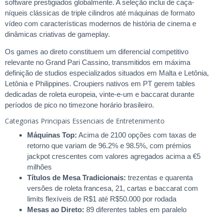
software prestigiados globalmente. A seleção inclui de caça-
níqueis clássicas de triple cilindros até máquinas de formato
vídeo com características modernos de história de cinema e
dinâmicas criativas de gameplay.
Os games ao direto constituem um diferencial competitivo
relevante no Grand Pari Cassino, transmitidos em máxima
definição de studios especializados situados em Malta e Letônia,
Letônia e Philippines. Croupiers nativos em PT gerem tables
dedicadas de roleta europeia, vinte-e-um e baccarat durante
períodos de pico no timezone horário brasileiro.
Categorias Principais Essenciais de Entretenimento
Máquinas Top:
Acima de 2100 opções com taxas de
retorno que variam de 96.2% e 98.5%, com prémios
jackpot crescentes com valores agregados acima a €5
milhões
Títulos de Mesa Tradicionais:
trezentas e quarenta
versões de roleta francesa, 21, cartas e baccarat com
limits flexíveis de R$1 até R$50.000 por rodada
Mesas ao Direto:
89 diferentes tables em paralelo