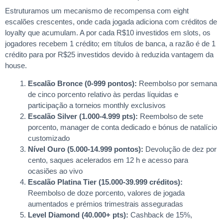
Estruturamos um mecanismo de recompensa com eight
escalões crescentes, onde cada jogada adiciona com créditos de
loyalty que acumulam. A por cada R$10 investidos em slots, os
jogadores recebem 1 crédito; em títulos de banca, a razão é de 1
crédito para por R$25 investidos devido à reduzida vantagem da
house.
Escalão Bronce (0-999 pontos):
Reembolso por semana
de cinco porcento relativo às perdas líquidas e
participação a torneios monthly exclusivos
Escalão Silver (1.000-4.999 pts):
Reembolso de sete
porcento, manager de conta dedicado e bónus de natalício
customizado
Nível Ouro (5.000-14.999 pontos):
Devolução de dez por
cento, saques acelerados em 12 h e acesso para
ocasiões ao vivo
Escalão Platina Tier (15.000-39.999 créditos):
Reembolso de doze porcento, valores de jogada
aumentados e prémios trimestrais asseguradas
Level Diamond (40.000+ pts):
Cashback de 15%,