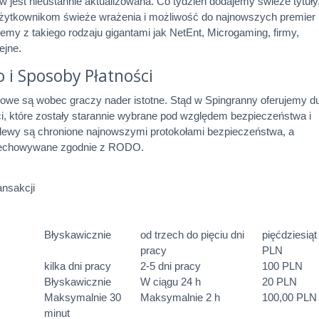
w jest nieustannie aktualizowana. Co tydzień dodajemy świeże tytuły
ytkownikom świeże wrażenia i możliwość do najnowszych premier
my z takiego rodzaju gigantami jak NetEnt, Microgaming, firmy,
ejne.
 i Sposoby Płatności
owe są wobec graczy nader istotne. Stąd w Spingranny oferujemy d
i, które zostały starannie wybrane pod względem bezpieczeństwa i
lewy są chronione najnowszymi protokołami bezpieczeństwa, a
zechowywane zgodnie z RODO.
nsakcji
Błyskawicznie
od trzech do pięciu dni
pięćdziesiąt
pracy
PLN
kilka dni pracy
2-5 dni pracy
100 PLN
Błyskawicznie
W ciągu 24 h
20 PLN
Maksymalnie 30
Maksymalnie 2 h
100,00 PLN
minut