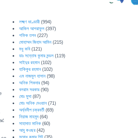
লক্ষ্মণ ভাণ্ডারী
(994)
আকিল আশরাফুল
(397)
শফিক তপন
(227)
মোহাম্মদ জিহাদ আমিন
(215)
মধু কবি
(121)
ডাঃ সন্তোষ কুমার মন্ডল
(119)
সাইদুর রহমান
(102)
হাকিকুর রহমান
(102)
এম নাজমুল হাসান
(98)
অনিক শিকদার
(94)
বলরাম সরকার
(90)
e
মোঃ মুসা
(87)
মোঃ অনিক দেওয়ান
(71)
অর্ঘ্যদীপ চক্রবর্তী
(69)
y
নিয়াজ মাহমুদ
(64)
wać
সাহাদাত মানিক
(60)
আবু কওছর
(42)
সুবোধ কুমার শিট
(35)
 co