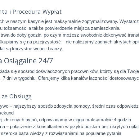
nta i Procedura Wypłat
ych w naszym kasynie jest maksymalnie zoptymalizowany. Wystarc
u tożsamości a także potwierdzenie miejsca zamieszkania.
trwa do doby godzin, po czym możesz swobodnie dokonywać transf
kupiamy się na przejrzystość – nie naliczamy żadnych ukrytych opł
płat są korzystne wobec branży.
a Osiągalne 24/7
łada się spośród doświadczonych pracowników, którzy są dla Twoje
ę, 7 dni w tygodniu. Oferujemy kilka kanałów łączności dostosowany
 ze Obsługą
ywo – najszybszy sposób zdobycia pomocy, średni czas odpowiedzi
 sekund
biej złożonych pytań, odpowiadamy w ciągu maksymalnie 4 godzin
iczna – połączenie z konsultantem w języku polskim bez ukrytych opłat
szeroka baza wiedzy z rozwiązaniami na popularne pytania