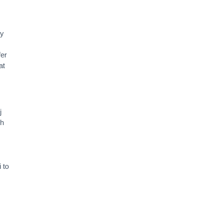
zy
er
at
j
ch
 to