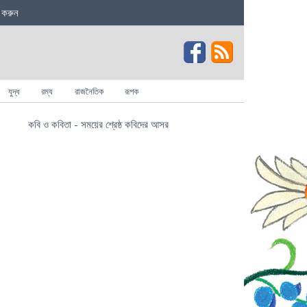
 করুন
যুদ্ধ
রম্য
রাজনৈতিক
রূপক
কবি ও কবিতা - সময়ের শ্রেষ্ঠ কবিদের আসর