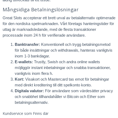
Mångsidiga Betalningslösningar
Great Slots accepterar ett brett urval av betalalternativ optimerade
för den nordiska spelmarknaden. Vårt företags hanteringstider för
uttag är marknadsledande, med de flesta transaktioner
processade inom 24 h för verifierade användare.
Banktransfer:
Konventionell och trygg betalningsmetod
för både insättningar och withdrawals, hanteras vanligtvis
inom 1-3 bankdagar.
E-wallets:
Trustly, Swish och andra online wallets
möjliggör instant inbetalningar och snabba transaktioner,
vanligtvis inom flera h.
Kort:
Visakort och Mastercard tas emot för betalningar
med direkt kreditering till ditt spelkonto konto.
Digitala valutor:
För användare som värdesätter privacy
och snabbhet tillhandahåller vi Bitcoin och Ether som
betalningsalternativ.
Kundservice som Finns där