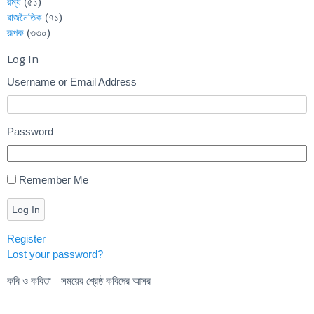
রম্য
(৫১)
রাজনৈতিক
(৭১)
রূপক
(৩৩০)
Log In
Username or Email Address
Password
Remember Me
Log In
Register
Lost your password?
কবি ও কবিতা - সময়ের শ্রেষ্ঠ কবিদের আসর