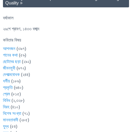
Quality
»
বর্ষাকাল
২৬শে শ্রাবণ, ১৪৩৩ বঙ্গাব্দ
কবিতার বিষয়
আপনজন
(৩৯৭)
গানের কথা
(৫৯)
ছোটদের ছড়া
(২৯২)
জীবনমুখী
(৬৭২)
দেশাত্মবোধক
(২৪৪)
ধর্মীয়
(১৮৬)
প্রকৃতি
(৬৪০)
প্রেম
(৮১৫)
বিবিধ
(২,৩২৮)
বিরহ
(৪১০)
বিশেষ সংখ্যা
(৭১)
মানবতাবাদী
(২৮৫)
যুদ্ধ
(৫৪)