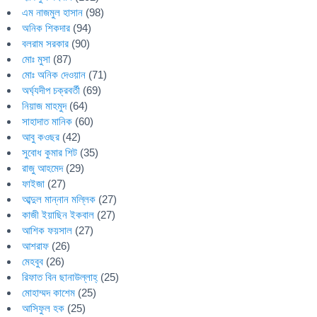
এম নাজমুল হাসান
(98)
অনিক শিকদার
(94)
বলরাম সরকার
(90)
মোঃ মুসা
(87)
মোঃ অনিক দেওয়ান
(71)
অর্ঘ্যদীপ চক্রবর্তী
(69)
নিয়াজ মাহমুদ
(64)
সাহাদাত মানিক
(60)
আবু কওছর
(42)
সুবোধ কুমার শিট
(35)
রাজু আহমেদ
(29)
ফাইজা
(27)
আব্দুল মান্নান মল্লিক
(27)
কাজী ইয়াছিন ইকবাল
(27)
আশিক ফয়সাল
(27)
আশরাফ
(26)
মেহবুব
(26)
রিফাত বিন ছানাউল্লাহ্
(25)
মোহাম্মদ কাশেম
(25)
আসিফুল হক
(25)