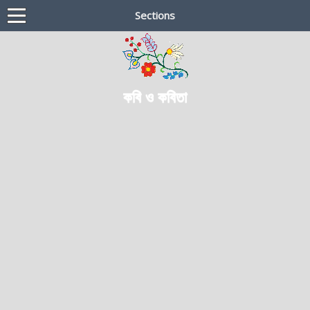
Sections
কবি ও কবিতা