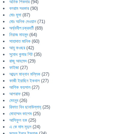
অনিক শিকদার
(94)
বলরাম সরকার
(90)
মোঃ মুসা
(87)
মোঃ অনিক দেওয়ান
(71)
অর্ঘ্যদীপ চক্রবর্তী
(69)
নিয়াজ মাহমুদ
(64)
সাহাদাত মানিক
(60)
আবু কওছর
(42)
সুবোধ কুমার শিট
(35)
রাজু আহমেদ
(29)
ফাইজা
(27)
আব্দুল মান্নান মল্লিক
(27)
কাজী ইয়াছিন ইকবাল
(27)
আশিক ফয়সাল
(27)
আশরাফ
(26)
মেহবুব
(26)
রিফাত বিন ছানাউল্লাহ্
(25)
মোহাম্মদ কাশেম
(25)
আসিফুল হক
(25)
এ কে দাস মৃদুল
(24)
সুহেল ইবনে ইসহাক
(24)