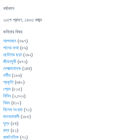
বর্ষাকাল
২৩শে শ্রাবণ, ১৪৩৩ বঙ্গাব্দ
কবিতার বিষয়
আপনজন
(৩৯৭)
গানের কথা
(৫৯)
ছোটদের ছড়া
(২৯২)
জীবনমুখী
(৬৭২)
দেশাত্মবোধক
(২৪৪)
ধর্মীয়
(১৮৬)
প্রকৃতি
(৬৪০)
প্রেম
(৮১৫)
বিবিধ
(২,৩২২)
বিরহ
(৪১০)
বিশেষ সংখ্যা
(৭১)
মানবতাবাদী
(২৮৫)
যুদ্ধ
(৫৪)
রম্য
(৫১)
রাজনৈতিক
(৭১)