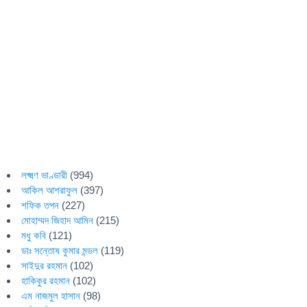
লক্ষ্মণ ভাণ্ডারী
(994)
আকিল আশরাফুল
(397)
শফিক তপন
(227)
মোহাম্মদ জিহাদ আমিন
(215)
মধু কবি
(121)
ডাঃ সন্তোষ কুমার মন্ডল
(119)
সাইদুর রহমান
(102)
হাকিকুর রহমান
(102)
এম নাজমুল হাসান
(98)