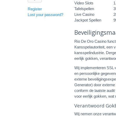
Video Slots
1
Tafelspellen
3
Register
Live Casino
2
Lost your password?
Jackpot Spellen
9
Beveiligingsma
Rio De Oro Casino functi
Kansspelautoriteit, een v
kansspelindustrie. Derge
eerlijk gokken, verantwo
Wij implementeren SSL-en
en persoonlijke gegeven
externe beveiligingsex
Generator) door externe
conform de laatste audi
voor eerlijk gokken, wat
Verantwoord Gokb
Wij nemen onze verantwoo