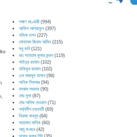
লক্ষ্মণ ভাণ্ডারী
(994)
আকিল আশরাফুল
(397)
শফিক তপন
(227)
মোহাম্মদ জিহাদ আমিন
(215)
মধু কবি
(121)
lke
ডাঃ সন্তোষ কুমার মন্ডল
(119)
সাইদুর রহমান
(102)
হাকিকুর রহমান
(102)
এম নাজমুল হাসান
(98)
অনিক শিকদার
(94)
n
বলরাম সরকার
(90)
মোঃ মুসা
(87)
e,
মোঃ অনিক দেওয়ান
(71)
অর্ঘ্যদীপ চক্রবর্তী
(69)
নিয়াজ মাহমুদ
(64)
সাহাদাত মানিক
(60)
আবু কওছর
(42)
সুবোধ কুমার শিট
(35)