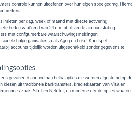
ers controle kunnen uitoefenen over hun eigen speelgedrag. Hiern
 kenmerken:
ngslimieten per dag, week of maand met directe activering
ogelijkheden variërend van 24 uur tot blijvende accountsluiting
mers met configureerbare waarschuwingsmeldingen
ssionele hulporganisaties zoals Agog en Loket Kansspel
arbij accounts tijdelijk worden uitgeschakeld zonder gegevens te
alingsopties
 een gevarieerd aanbod aan betaalopties die worden afgestemd op d
 kiezen uit traditionele banktransfers, kredietkaarten van Visa en
temonnees zoals Skrill en Neteller, en moderne crypto-opties waaron