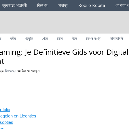
ব্যবহারের শর্তাবলী
বিজ্ঞাপন
সাহায্য
Kobi o Kobita
যোগাযোগ
ক
ধর্মীয়
প্রকৃতি
প্রেম
বিবিধ
বিরহ
বিশেষ সংখ্যা
মানবতাবাদী
ming: Je Definitieve Gids voor Digita
nt
০২৬
লিখেছেন
আকিল আশরাফুল
e
tfolio
egelen en Licenties
gsopties
ies