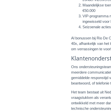
Maandelijkse toer
€50.000
VIP-programma met
ingewisseld voor 
Seizoenale actie
Al bonussen bij Rio De 
40x, afhankelijk van het
om verrassingen te voo
Klantenonders
Ons ondersteuningsteam 
meerdere communicatiek
gemiddelde responstijd 
beantwoord, of telefonie 
Het team bestaat uit Ne
vraagstukken als verant
ontwikkeld met meer dan 
technische ondersteunin