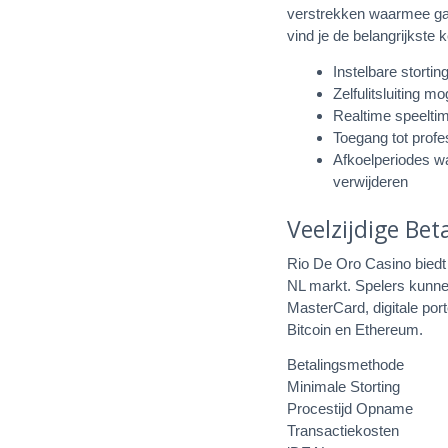
verstrekken waarmee gam
vind je de belangrijkste
Instelbare storti
Zelfulitsluiting m
Realtime speelti
Toegang tot profe
Afkoelperiodes wa
verwijderen
Veelzijdige Bet
Rio De Oro Casino biedt
NL markt. Spelers kunnen
MasterCard, digitale por
Bitcoin en Ethereum.
Betalingsmethode
Minimale Storting
Procestijd Opname
Transactiekosten