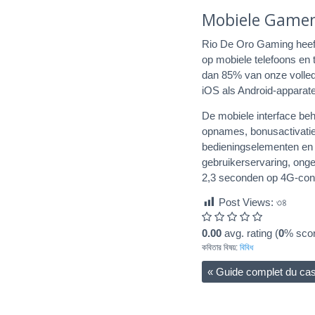
Mobiele Game
Rio De Oro Gaming heeft
op mobiele telefoons en t
dan 85% van onze volledi
iOS als Android-apparat
De mobiele interface beho
opnames, bonusactivatie
bedieningselementen en 
gebruikerservaring, onge
2,3 seconden op 4G-conn
Post Views:
৩৪
0.00
avg. rating (
0
% scor
কবিতার বিষয়:
বিবিধ
«
Guide complet du casi