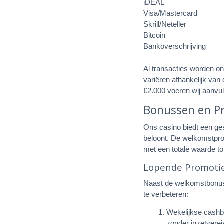
iDEAL
Visa/Mastercard
Skrill/Neteller
Bitcoin
Bankoverschrijving
Al transacties worden on
variëren afhankelijk van
€2.000 voeren wij aanvull
Bonussen en P
Ons casino biedt een ge
beloont. De welkomstprom
met een totale waarde to
Lopende Promoti
Naast de welkomstbonus
te verbeteren:
Wekelijkse cashb
zonder inzetverei