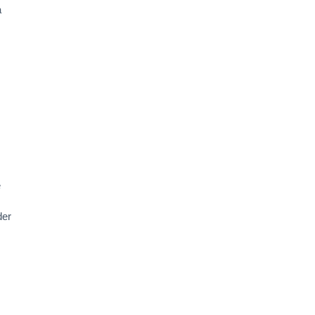
a
e
der