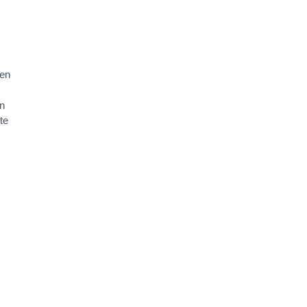
zen
en
te