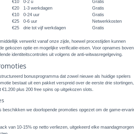
€10
0-2 u
Gratis
€20
1-3 werkdagen
Gratis
€10
0-24 uur
Gratis
€25
0-6 uur
Netwerkkosten
€25
drie tot vijf werkdagen
Gratis
middellijk verwerkt vanaf onze zijde, hoewel procestijden kunnen
 de gekozen optie en mogelijke verificatie-eisen. Voor opnames boven
ende identiteitscontroles uit volgens de anti-witwasregelgeving.
romoties
structureerd bonusprogramma dat zowel nieuwe als huidige spelers
otie bestaat uit een pakket verspreid over de eerste drie stortingen,
t €1.200 plus 200 free spins op uitgekozen slots.
es
 beschikken we doorlopende promoties opgezet om de game-ervari
ack van 10-15% op netto verliezen, uitgekeerd elke maandagmorgen
sten