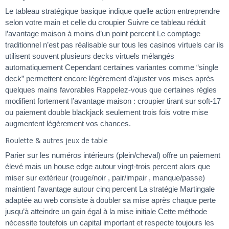
Le tableau stratégique basique indique quelle action entreprendre
selon votre main et celle du croupier​ Suivre ce tableau réduit
l’avantage maison à moins d’un point percent​ Le comptage
traditionnel n’est pas réalisable sur tous les casinos virtuels car ils
utilisent souvent plusieurs decks virtuels mélangés
automatiquement​ Cependant certaines variantes comme “single
deck” permettent encore légèrement d’ajuster vos mises après
quelques mains favorables​ Rappelez‑vous que certaines règles
modifient fortement l’avantage maison : croupier tirant sur soft‑17
ou paiement double blackjack seulement trois fois votre mise
augmentent légèrement vos chances​.
Roulette & autres jeux de table
Parier sur les numéros intérieurs (plein/cheval) offre un paiement
élevé mais un house edge autour vingt‑trois percent alors que
miser sur extérieur (rouge/noir , pair/impair , manque/passe)
maintient l’avantage autour cinq percent​ La stratégie Martingale
adaptée au web consiste à doubler sa mise après chaque perte
jusqu’à atteindre un gain égal à la mise initiale​ Cette méthode
nécessite toutefois un capital important et respecte toujours les