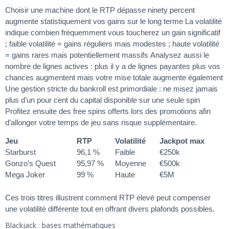
Choisir une machine dont le RTP dépasse ninety percent
augmente statistiquement vos gains sur le long terme La volatilité
indique combien fréquemment vous toucherez un gain significatif
; faible volatilité = gains réguliers mais modestes ; haute volatilité
= gains rares mais potentiellement massifs Analysez aussi le
nombre de lignes actives : plus il y a de lignes payantes plus vos
chances augmentent mais votre mise totale augmente également​
Une gestion stricte du bankroll est primordiale : ne misez jamais
plus d’un pour cent du capital disponible sur une seule spin​
Profitez ensuite des free spins offerts lors des promotions afin
d’allonger votre temps de jeu sans risque supplémentaire​.
Jeu
RTP
Volatilité
Jackpot max
Starburst
96,1 %
Faible
€250k
Gonzo’s Quest
95,97 %
Moyenne
€500k
Mega Joker
99 %
Haute
€5M
Ces trois titres illustrent comment RTP élevé peut compenser
une volatilité différente tout en offrant divers plafonds possibles.​
Blackjack : bases mathématiques