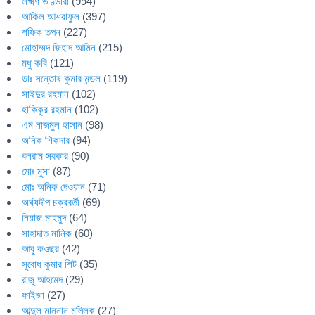
লক্ষ্মণ ভাণ্ডারী
(994)
আকিল আশরাফুল
(397)
শফিক তপন
(227)
মোহাম্মদ জিহাদ আমিন
(215)
মধু কবি
(121)
ডাঃ সন্তোষ কুমার মন্ডল
(119)
সাইদুর রহমান
(102)
হাকিকুর রহমান
(102)
এম নাজমুল হাসান
(98)
অনিক শিকদার
(94)
বলরাম সরকার
(90)
মোঃ মুসা
(87)
মোঃ অনিক দেওয়ান
(71)
অর্ঘ্যদীপ চক্রবর্তী
(69)
নিয়াজ মাহমুদ
(64)
সাহাদাত মানিক
(60)
আবু কওছর
(42)
সুবোধ কুমার শিট
(35)
রাজু আহমেদ
(29)
ফাইজা
(27)
আব্দুল মান্নান মল্লিক
(27)