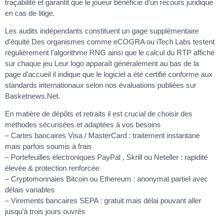
traçabilité et garantit que le joueur bénéficie d’un recours juridique
en cas de litige.
Les audits indépendants constituent un gage supplémentaire
d’équité Des organismes comme eCOGRA ou iTech Labs testent
régulièrement l’algorithme RNG ainsi que le calcul du RTP affiché
sur chaque jeu Leur logo apparaît généralement au bas de la
page d’accueil il indique que le logiciel a été certifié conforme aux
standards internationaux selon nos évaluations publiées sur
Basketnews.Net.
En matière de dépôts et retraits il est crucial de choisir des
méthodes sécurisées et adaptées à vos besoins
– Cartes bancaires Visa / MasterCard : traitement instantané
mais parfois soumis à frais
– Portefeuilles électroniques PayPal , Skrill ou Neteller : rapidité
élevée & protection renforcée
– Cryptomonnaies Bitcoin ou Ethereum : anonymat partiel avec
délais variables
– Virements bancaires SEPA : gratuit mais délai pouvant aller
jusqu’à trois jours ouvrés