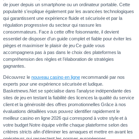
de jouer depuis un smartphone ou un ordinateur portable. Cette
popularité s’explique également par les avancées technologiques
qui garantissent une expérience fluide et sécurisée et par la
régulation progressive du secteur qui rassure les
consommateurs. Face à cette offre foisonnante, il devient
essentiel de disposer d’un guide complet et fiable pour éviter les
pièges et maximiser le plaisir de jeu Ce guide vous
accompagnera pas à pas dans le choix des plateformes la
compréhension des règles et l’élaboration de stratégies
gagnantes.
Découvrez le
nouveau casino en ligne
recommandé par nos
experts pour une expérience sécurisée et ludique.
Basketnews.Net se spécialise dans l’analyse indépendante des
sites de jeu en testant la fiabilité des licences la qualité du service
client et la générosité des offres promotionnelles Grâce à nos
évaluations détaillées vous pouvez identifier rapidement le
meilleur casino en ligne 2026 qui correspond à votre style et à
votre budget Notre équipe vérifie chaque plateforme selon des
critères stricts afin d’éliminer les arnaques et mettre en avant les
opérateurs qui respectent les normes européennes.