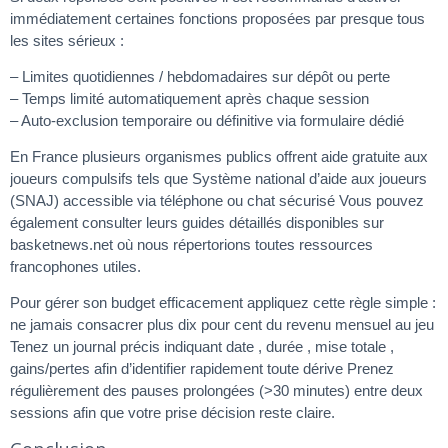
immédiatement certaines fonctions proposées par presque tous
les sites sérieux :
– Limites quotidiennes / hebdomadaires sur dépôt ou perte
– Temps limité automatiquement après chaque session
– Auto‑exclusion temporaire ou définitive via formulaire dédié
En France plusieurs organismes publics offrent aide gratuite aux
joueurs compulsifs tels que Système national d’aide aux joueurs
(SNAJ) accessible via téléphone ou chat sécurisé​​ Vous pouvez
également consulter leurs guides détaillés disponibles sur
basketnews.net où nous répertorions toutes ressources
francophones utiles​.
Pour gérer son budget efficacement appliquez cette règle simple :
ne jamais consacrer plus dix pour cent du revenu mensuel au jeu​​
Tenez un journal précis indiquant date , durée , mise totale ,
gains/pertes afin d’identifier rapidement toute dérive​​ Prenez
régulièrement des pauses prolongées (>30 minutes) entre deux
sessions afin que votre prise décision reste claire.​