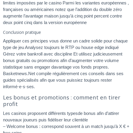
limites imposées par le casino​ Parmi les variantes européennes ,
françaises ou américaines notez que l’addition du double zéro
augmente l’avantage maison jusqu’à cinq point percent contre
deux point cinq dans la version européenne​
Conclusion pratique
Appliquer ces principes vous donne un cadre solide pour chaque
type de jeu​ Analysez toujours le RTP ou house edge indiqué​
Gérez votre bankroll avec discipline​ Et utilisez judicieusement
bonus gratuits ou promotions afin d’augmenter votre volume
statistique sans engager davantage vos fonds propres​.
Basketnews.Net compile régulièrement ces conseils dans ses
guides spécialisés afin que vous puissiez toujours rester
informé·e·s·ses​.
Les bonus et promotions : comment en tirer
profit
Les casinos proposent différents typesde bonus afin d’attirer
nouveaux joueurs puis fidéliser leur clientèle​
– Welcome bonus : correspond souvent à un match jusqu’à X € +
free spins