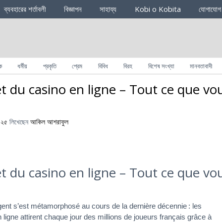
ব্যবহারের শর্তাবলী
বিজ্ঞাপন
সাহায্য
Kobi o Kobita
যোগাযোগ
ক
ধর্মীয়
প্রকৃতি
প্রেম
বিবিধ
বিরহ
বিশেষ সংখ্যা
মানবতাবাদী
 du casino en ligne – Tout ce que vo
০২৫
লিখেছেন
আকিল আশরাফুল
 du casino en ligne – Tout ce que vo
gent s’est métamorphosé au cours de la dernière décennie : les
ligne attirent chaque jour des millions de joueurs français grâce à