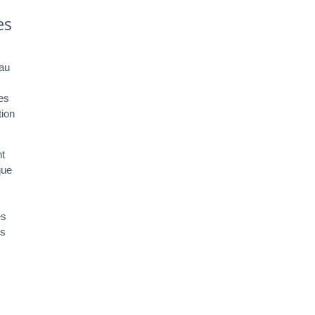
es
eau
es
tion
nt
que
es
is