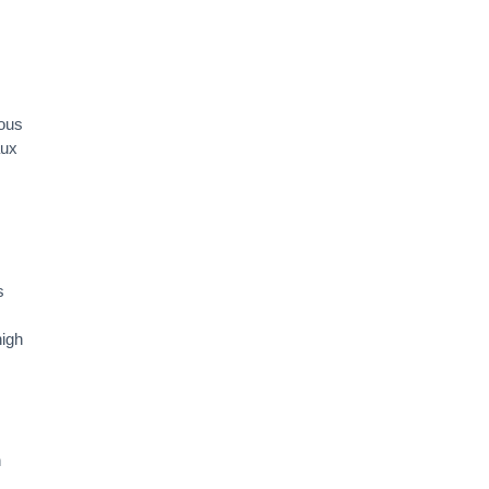
vous
aux
s
high
n