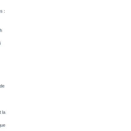
s :
ah
i
 de
 la
que