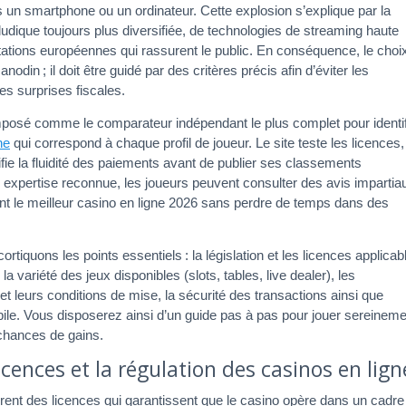
s un smartphone ou un ordinateur. Cette explosion s’explique par la
ludique toujours plus diversifiée, de technologies de streaming haute
ntations européennes qui rassurent le public. En conséquence, le choi
 anodin ; il doit être guidé par des critères précis afin d’éviter les
s surprises fiscales.
posé comme le comparateur indépendant le plus complet pour identif
ne
qui correspond à chaque profil de joueur. Le site teste les licences,
fie la fluidité des paiements avant de publier ses classements
expertise reconnue, les joueurs peuvent consulter des avis impartia
nt le meilleur casino en ligne 2026 sans perdre de temps dans des
ortiquons les points essentiels : la législation et les licences applicab
 la variété des jeux disponibles (slots, tables, live dealer), les
leurs conditions de mise, la sécurité des transactions ainsi que
obile. Vous disposerez ainsi d’un guide pas à pas pour jouer sereinem
chances de gains.
licences et la régulation des casinos en lign
ivrent des licences qui garantissent que le casino opère dans un cadre