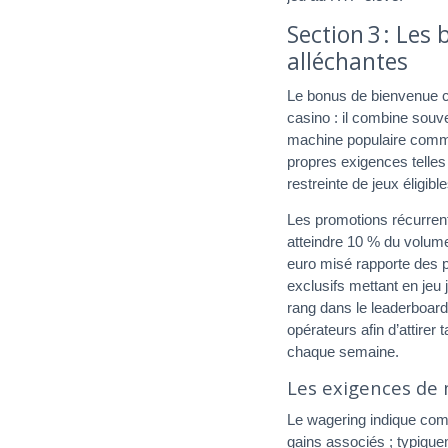
Section 3 : Les
alléchantes
Le bonus de bienvenue co
casino : il combine souv
machine populaire comm
propres exigences telles
restreinte de jeux éligib
Les promotions récurren
atteindre 10 % du volum
euro misé rapporte des p
exclusifs mettant en jeu 
rang dans le leaderboard
opérateurs afin d’attirer
chaque semaine.
Les exigences de 
Le wagering indique comb
gains associés ; typiquem