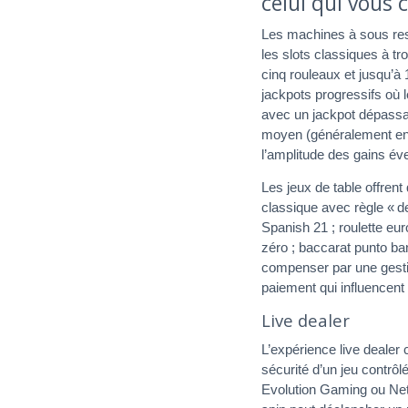
celui qui vous 
Les machines à sous reste
les slots classiques à t
cinq rouleaux et jusqu’à 
jackpots progressifs où 
avec un jackpot dépassan
moyen (généralement entr
l’amplitude des gains év
Les jeux de table offren
classique avec règle « d
Spanish 21 ; roulette eu
zéro ; baccarat punto b
compenser par une gesti
paiement qui influencent
Live dealer
L’expérience live dealer 
sécurité d’un jeu contrôl
Evolution Gaming ou NetE