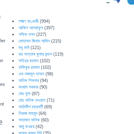
x
লক্ষ্মণ ভাণ্ডারী
(994)
আকিল আশরাফুল
(397)
শফিক তপন
(227)
ier
মোহাম্মদ জিহাদ আমিন
(215)
মধু কবি
(121)
ডাঃ সন্তোষ কুমার মন্ডল
(119)
ux
সাইদুর রহমান
(102)
হাকিকুর রহমান
(102)
এম নাজমুল হাসান
(98)
অনিক শিকদার
(94)
les
বলরাম সরকার
(90)
মোঃ মুসা
(87)
মোঃ অনিক দেওয়ান
(71)
ent
অর্ঘ্যদীপ চক্রবর্তী
(69)
নিয়াজ মাহমুদ
(64)
e
সাহাদাত মানিক
(60)
আবু কওছর
(42)
সুবোধ কুমার শিট
(35)