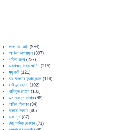
লক্ষ্মণ ভাণ্ডারী
(994)
আকিল আশরাফুল
(397)
শফিক তপন
(227)
মোহাম্মদ জিহাদ আমিন
(215)
মধু কবি
(121)
ডাঃ সন্তোষ কুমার মন্ডল
(119)
সাইদুর রহমান
(102)
হাকিকুর রহমান
(102)
এম নাজমুল হাসান
(98)
অনিক শিকদার
(94)
বলরাম সরকার
(90)
মোঃ মুসা
(87)
মোঃ অনিক দেওয়ান
(71)
অর্ঘ্যদীপ চক্রবর্তী
(69)