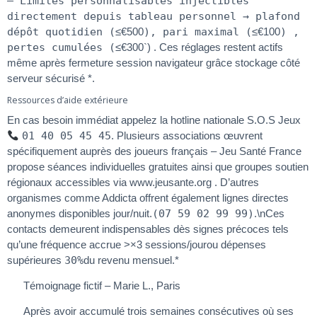
– Limites personnalisables injectibles
directement depuis tableau personnel → plafond
dépôt quotidien (
≤€500
), pari maximal (
≤€100
) ,
pertes cumulées (
≤€300`) . Ces réglages restent actifs
même après fermeture session navigateur grâce stockage côté
serveur sécurisé *.
Ressources d’aide extérieure
En cas besoin immédiat appelez la hotline nationale S.O.S Jeux
01 40 05 45 45
. Plusieurs associations œuvrent
spécifiquement auprès des joueurs français ­– Jeu Santé France
propose séances individuelles gratuites ainsi que groupes soutien
régionaux accessibles via www.jeusante.org . D’autres
organismes comme Addicta offrent également lignes directes
anonymes disponibles jour/nuit.
(07 59 02 99 99)
.\nCes
contacts demeurent indispensables dès signes précoces tels
qu’une fréquence accrue >×3 sessions/jour​ou dépenses
supérieures
30%
du revenu mensuel.*
Témoignage fictif – Marie L., Paris
Après avoir accumulé trois semaines consécutives où ses