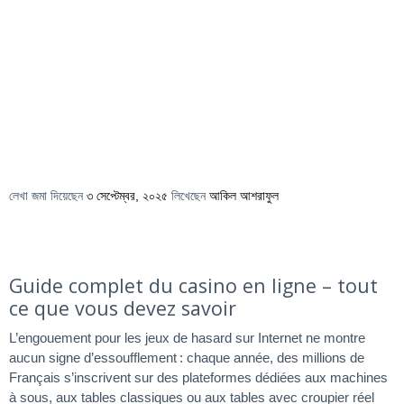
লেখা জমা দিয়েছেন
৩ সেপ্টেম্বর, ২০২৫
লিখেছেন
আকিল আশরাফুল
Guide complet du casino en ligne – tout
ce que vous devez savoir
L’engouement pour les jeux de hasard sur Internet ne montre
aucun signe d’essoufflement : chaque année, des millions de
Français s’inscrivent sur des plateformes dédiées aux machines
à sous, aux tables classiques ou aux tables avec croupier réel