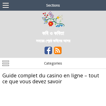
Sections
কবি ও কবিতা
সময়ের শ্রেষ্ঠ কবিদের আসর
Categories
Guide complet du casino en ligne – tout
ce que vous devez savoir