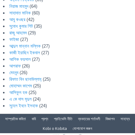
নিয়াজ মাহমুদ
(64)
সাহাদাত মানিক
(60)
আবু কওছর
(42)
সুবোধ কুমার শিট
(35)
রাজু আহমেদ
(29)
ফাইজা
(27)
আব্দুল মান্নান মল্লিক
(27)
কাজী ইয়াছিন ইকবাল
(27)
আশিক ফয়সাল
(27)
আশরাফ
(26)
মেহবুব
(26)
রিফাত বিন ছানাউল্লাহ্
(25)
মোহাম্মদ কাশেম
(25)
আসিফুল হক
(25)
এ কে দাস মৃদুল
(24)
সুহেল ইবনে ইসহাক
(24)
সাম্প্রতিক কবিতা
কবি
প্রশ্ন
প্রাইভেসি নীতি
ব্যবহারের শর্তাবলী
বিজ্ঞাপন
সাহায্য
Kobi o Kobita
যোগাযোগ করুন