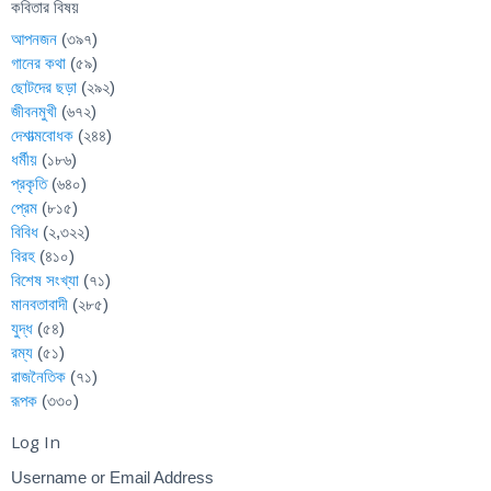
কবিতার বিষয়
আপনজন
(৩৯৭)
গানের কথা
(৫৯)
ছোটদের ছড়া
(২৯২)
জীবনমুখী
(৬৭২)
দেশাত্মবোধক
(২৪৪)
ধর্মীয়
(১৮৬)
প্রকৃতি
(৬৪০)
প্রেম
(৮১৫)
বিবিধ
(২,৩২২)
বিরহ
(৪১০)
বিশেষ সংখ্যা
(৭১)
মানবতাবাদী
(২৮৫)
যুদ্ধ
(৫৪)
রম্য
(৫১)
রাজনৈতিক
(৭১)
রূপক
(৩৩০)
Log In
Username or Email Address