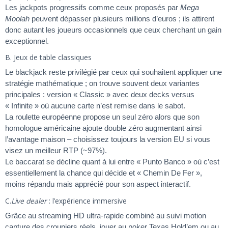
Les jackpots progressifs comme ceux proposés par
Mega
Moolah
peuvent dépasser plusieurs millions d’euros ; ils attirent
donc autant les joueurs occasionnels que ceux cherchant un gain
exceptionnel.
B. Jeux de table classiques
Le blackjack reste privilégié par ceux qui souhaitent appliquer une
stratégie mathématique ; on trouve souvent deux variantes
principales : version « Classic » avec deux decks versus
« Infinite » où aucune carte n’est remise dans le sabot.
La roulette européenne propose un seul zéro alors que son
homologue américaine ajoute double zéro augmentant ainsi
l’avantage maison – choisissez toujours la version EU si vous
visez un meilleur RTP (~97%).
Le baccarat se décline quant à lui entre « Punto Banco » où c’est
essentiellement la chance qui décide et « Chemin De Fer »,
moins répandu mais apprécié pour son aspect interactif.
C.
Live dealer
: l’expérience immersive
Grâce au streaming HD ultra‑rapide combiné au suivi motion
capture des croupiers réels, jouer au poker Texas Hold’em ou au