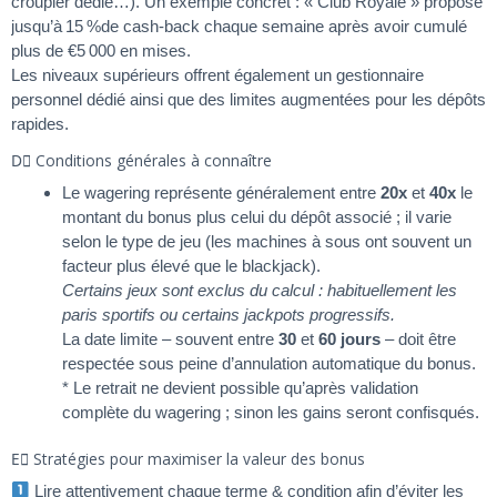
croupier dédié…). Un exemple concret : « Club Royale » propose
jusqu’à 15 %​de cash‑back chaque semaine après avoir cumulé
plus de €5 000 en mises.
Les niveaux supérieurs offrent également un gestionnaire
personnel dédié ainsi que des limites augmentées pour les dépôts
rapides.
D️⃣ Conditions générales à connaître
Le wagering représente généralement entre
20x
et
40x
le
montant du bonus plus celui du dépôt associé ; il varie
selon le type de jeu (les machines à sous ont souvent un
facteur plus élevé que le blackjack).
Certains jeux sont exclus du calcul : habituellement les
paris sportifs ou certains jackpots progressifs.
La date limite – souvent entre
30
et
60 jours
– doit être
respectée sous peine d’annulation automatique du bonus.
* Le retrait ne devient possible qu’après validation
complète du wagering ; sinon les gains seront confisqués.
E️⃣ Stratégies pour maximiser la valeur des bonus
Lire attentivement chaque terme & condition afin d’éviter les