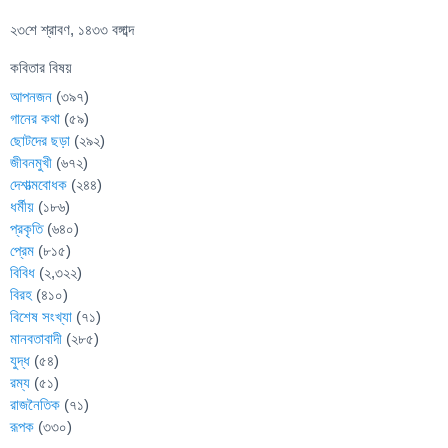
২৩শে শ্রাবণ, ১৪৩৩ বঙ্গাব্দ
কবিতার বিষয়
আপনজন
(৩৯৭)
গানের কথা
(৫৯)
ছোটদের ছড়া
(২৯২)
জীবনমুখী
(৬৭২)
দেশাত্মবোধক
(২৪৪)
ধর্মীয়
(১৮৬)
প্রকৃতি
(৬৪০)
প্রেম
(৮১৫)
বিবিধ
(২,৩২২)
বিরহ
(৪১০)
বিশেষ সংখ্যা
(৭১)
মানবতাবাদী
(২৮৫)
যুদ্ধ
(৫৪)
রম্য
(৫১)
রাজনৈতিক
(৭১)
রূপক
(৩৩০)