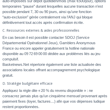
auto‑imposées sur dépôt quotidien/mois (max €500/jour), options
temporaires “pause” durant lesquelles aucune transaction n’est
possible pendant 7, 30 ou 90 jours, ainsi qu’une fonction
“auto‑exclusion” gérée centralement via l’ANJ qui bloque
définitivement tout accès après confirmation écrite.
C.​ Ressources externes & aides professionnelles
En cas besoin il est possible contacter SDOJ (Service
Départemental Opérationnel Jeux), Gamblers Anonymous
France ou encore appeler gratuitement la hotline nationale
disponible au 09 72 69 00 00 dédiée aux problèmes liés au jeu
compulsif.
Basketnews.Net répertorie également une liste actualisée des
associations locales offrant accompagnement psychologique
gratuit.
D.​ Stratégie budgétaire efficace
Appliquez la règle dite « 20 % du revenu disponible » : ne
consacrez jamais plus qu’un cinquième mensuel provenant après
paiement fixes (loyer, factures…) afin que vos dépenses ludique
restent proportionnées.