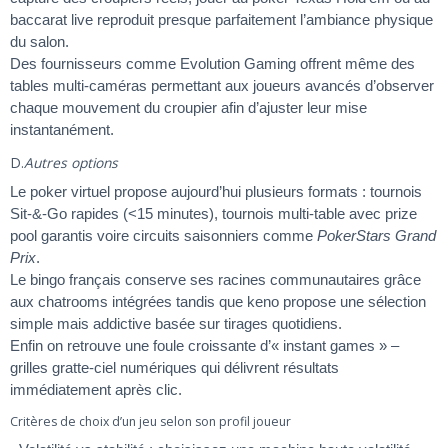
baccarat live reproduit presque parfaitement l’ambiance physique
du salon.
Des fournisseurs comme Evolution Gaming offrent même des
tables multi‑caméras permettant aux joueurs avancés d’observer
chaque mouvement du croupier afin d’ajuster leur mise
instantanément.
D.
Autres options
Le poker virtuel propose aujourd’hui plusieurs formats : tournois
Sit‑&‑Go rapides (<15 minutes), tournois multi‑table avec prize
pool garantis voire circuits saisonniers comme
PokerStars Grand
Prix
.
Le bingo français conserve ses racines communautaires grâce
aux chatrooms intégrées tandis que keno propose une sélection
simple mais addictive basée sur tirages quotidiens.
Enfin on retrouve une foule croissante d’« instant games » –
grilles gratte-ciel numériques qui délivrent résultats
immédiatement après clic.
Critères de choix d’un jeu selon son profil joueur