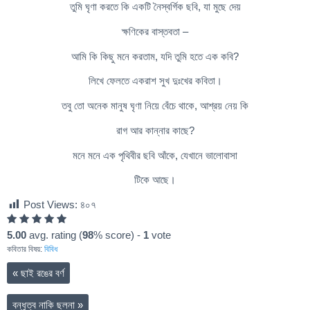
তুমি ঘৃণা করতে কি একটি নৈস্বর্গিক ছবি, যা মুছে দেয়
ক্ষণিকের বাস্তবতা –
আমি কি কিছু মনে করতাম, যদি তুমি হতে এক কবি?
লিখে ফেলতে একরাশ সুখ দুঃখের কবিতা।
তবু তো অনেক মানুষ ঘৃণা নিয়ে বেঁচে থাকে, আশ্রয় নেয় কি
রাগ আর কান্নার কাছে?
মনে মনে এক পৃথিবীর ছবি আঁকে, যেখানে ভালোবাসা
টিকে আছে।
Post Views:
৪০৭
5.00
avg. rating (
98
% score) -
1
vote
কবিতার বিষয়:
বিবিধ
«
ছাই রঙের বর্ণ
বন্ধুত্ব নাকি ছলনা
»