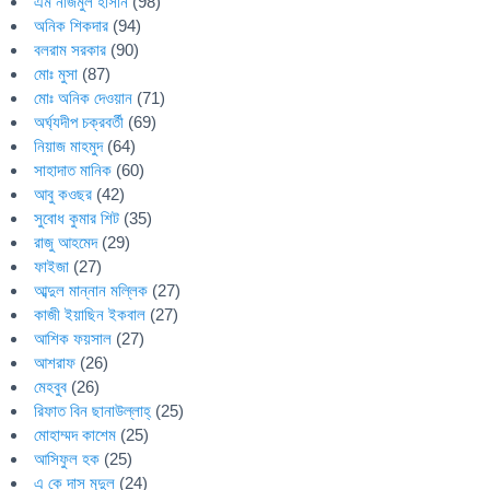
এম নাজমুল হাসান
(98)
অনিক শিকদার
(94)
বলরাম সরকার
(90)
মোঃ মুসা
(87)
মোঃ অনিক দেওয়ান
(71)
অর্ঘ্যদীপ চক্রবর্তী
(69)
নিয়াজ মাহমুদ
(64)
সাহাদাত মানিক
(60)
আবু কওছর
(42)
সুবোধ কুমার শিট
(35)
রাজু আহমেদ
(29)
ফাইজা
(27)
আব্দুল মান্নান মল্লিক
(27)
কাজী ইয়াছিন ইকবাল
(27)
আশিক ফয়সাল
(27)
আশরাফ
(26)
মেহবুব
(26)
রিফাত বিন ছানাউল্লাহ্
(25)
মোহাম্মদ কাশেম
(25)
আসিফুল হক
(25)
এ কে দাস মৃদুল
(24)