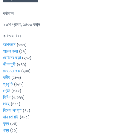
বর্ষাকাল
২২শে শ্রাবণ, ১৪৩৩ বঙ্গাব্দ
কবিতার বিষয়
আপনজন
(৩৯৭)
গানের কথা
(৫৯)
ছোটদের ছড়া
(২৯২)
জীবনমুখী
(৬৭২)
দেশাত্মবোধক
(২৪৪)
ধর্মীয়
(১৮৬)
প্রকৃতি
(৬৪০)
প্রেম
(৮১৫)
বিবিধ
(২,৩২২)
বিরহ
(৪১০)
বিশেষ সংখ্যা
(৭১)
মানবতাবাদী
(২৮৫)
যুদ্ধ
(৫৪)
রম্য
(৫১)