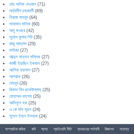
মোঃ অনিক দেওয়ান
(71)
অর্ঘ্যদীপ চক্রবর্তী
(69)
নিয়াজ মাহমুদ
(64)
সাহাদাত মানিক
(60)
আবু কওছর
(42)
সুবোধ কুমার শিট
(35)
রাজু আহমেদ
(29)
ফাইজা
(27)
আব্দুল মান্নান মল্লিক
(27)
কাজী ইয়াছিন ইকবাল
(27)
আশিক ফয়সাল
(27)
আশরাফ
(26)
মেহবুব
(26)
রিফাত বিন ছানাউল্লাহ্
(25)
মোহাম্মদ কাশেম
(25)
আসিফুল হক
(25)
এ কে দাস মৃদুল
(24)
সুহেল ইবনে ইসহাক
(24)
সাম্প্রতিক কবিতা
কবি
প্রশ্ন
প্রাইভেসি নীতি
ব্যবহারের শর্তাবলী
বিজ্ঞাপন
সাহায্য