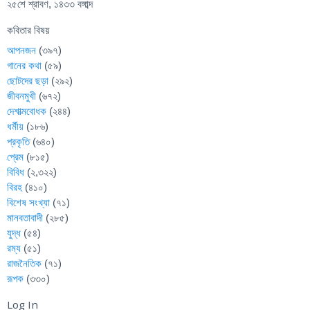
২৫শে শ্রাবণ, ১৪৩৩ বঙ্গাব্দ
কবিতার বিষয়
আপনজন
(৩৯৭)
গানের কথা
(৫৯)
ছোটদের ছড়া
(২৯২)
জীবনমুখী
(৬৭২)
দেশাত্মবোধক
(২৪৪)
ধর্মীয়
(১৮৬)
প্রকৃতি
(৬৪০)
প্রেম
(৮১৫)
বিবিধ
(২,৩২২)
বিরহ
(৪১০)
বিশেষ সংখ্যা
(৭১)
মানবতাবাদী
(২৮৫)
যুদ্ধ
(৫৪)
রম্য
(৫১)
রাজনৈতিক
(৭১)
রূপক
(৩৩০)
Log In