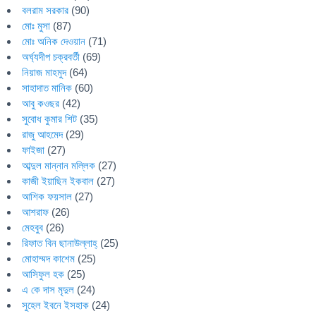
বলরাম সরকার
(90)
মোঃ মুসা
(87)
মোঃ অনিক দেওয়ান
(71)
অর্ঘ্যদীপ চক্রবর্তী
(69)
নিয়াজ মাহমুদ
(64)
সাহাদাত মানিক
(60)
আবু কওছর
(42)
সুবোধ কুমার শিট
(35)
রাজু আহমেদ
(29)
ফাইজা
(27)
আব্দুল মান্নান মল্লিক
(27)
কাজী ইয়াছিন ইকবাল
(27)
আশিক ফয়সাল
(27)
আশরাফ
(26)
মেহবুব
(26)
রিফাত বিন ছানাউল্লাহ্
(25)
মোহাম্মদ কাশেম
(25)
আসিফুল হক
(25)
এ কে দাস মৃদুল
(24)
সুহেল ইবনে ইসহাক
(24)