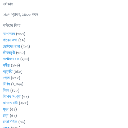
বর্ষাকাল
২৪শে শ্রাবণ, ১৪৩৩ বঙ্গাব্দ
কবিতার বিষয়
আপনজন
(৩৯৭)
গানের কথা
(৫৯)
ছোটদের ছড়া
(২৯২)
জীবনমুখী
(৬৭২)
দেশাত্মবোধক
(২৪৪)
ধর্মীয়
(১৮৬)
প্রকৃতি
(৬৪০)
প্রেম
(৮১৫)
বিবিধ
(২,৩২২)
বিরহ
(৪১০)
বিশেষ সংখ্যা
(৭১)
মানবতাবাদী
(২৮৫)
যুদ্ধ
(৫৪)
রম্য
(৫১)
রাজনৈতিক
(৭১)
রূপক
(৩৩০)