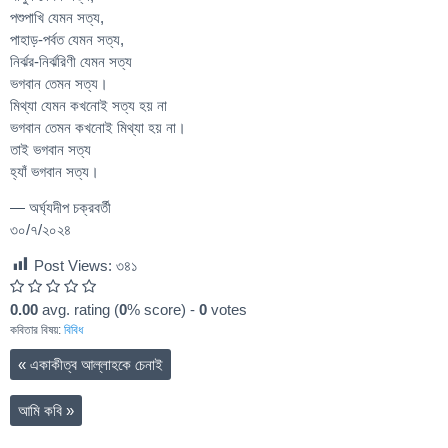
পশুপাখি যেমন সত্য,
পাহাড়-পর্বত যেমন সত্য,
নির্ঝর-নির্ঝরিণী যেমন সত্য
ভগবান তেমন সত্য।
মিথ্যা যেমন কখনোই সত্য হয় না
ভগবান তেমন কখনোই মিথ্যা হয় না।
তাই ভগবান সত্য
হ্যাঁ ভগবান সত্য।
— অর্ঘ্যদীপ চক্রবর্তী
৩০/৭/২০২৪
Post Views:
৩৪১
0.00
avg. rating (
0
% score) -
0
votes
কবিতার বিষয়:
বিবিধ
«
একাকীত্ব আল্লাহকে চেনাই
আমি কবি
»