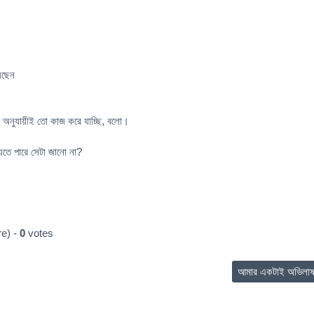
েছেন
ান অনুযায়ীই তো কাজ করে যাচ্ছি, বলো।
যেতে পারে সেটা জানো না?
e) -
0
votes
আমার একটাই অভিলা