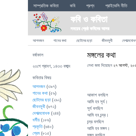
Sections
সাম্প্রতিক কবিতা
কবি
প্রশ্ন
প্রাইভেসি নীতি
কবি ও কবিতা
সময়ের শ্রেষ্ঠ কবিদের আসর
Categories
আপনজন
গানের কথা
ছোটদের ছড়া
জীবনমুখী
দেশাত্মবোধ
মঙ্গলের কথা
বর্ষাকাল
লেখা জমা দিয়েছেন
২৭ আগস্ট, ২০
২৩শে শ্রাবণ, ১৪৩৩ বঙ্গাব্দ
কবিতার বিষয়
আপনজন
(৩৯৭)
গানের কথা
(৫৯)
আকাশ বলছিল
ছোটদের ছড়া
(২৯২)
আমি হব সূর্য।
জীবনমুখী
(৬৭২)
সূর্য বলছিল
দেশাত্মবোধক
(২৪৪)
আমি হব চন্দ্র।
ধর্মীয়
(১৮৬)
চন্দ্র বলছিল
প্রকৃতি
(৬৪০)
আমি হব মঙ্গল।
প্রেম
(৮১৫)
মঙ্গল বলছিল