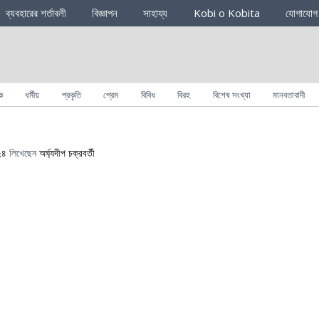
ব্যবহারের শর্তাবলী
বিজ্ঞাপন
সাহায্য
Kobi o Kobita
যোগাযোগ
ক
ধর্মীয়
প্রকৃতি
প্রেম
বিবিধ
বিরহ
বিশেষ সংখ্যা
মানবতাবাদী
২৪
লিখেছেন
অর্ঘ্যদীপ চক্রবর্তী