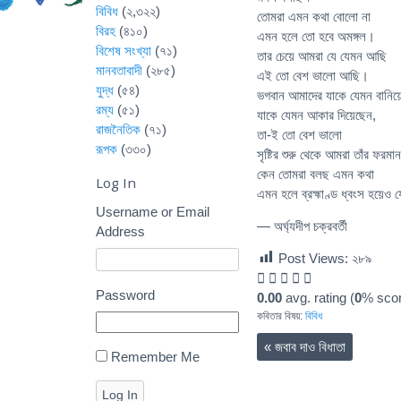
বিবিধ
(২,৩২২)
তোমরা এমন কথা বোলো না
বিরহ
(৪১০)
এমন হলে তো হবে অমঙ্গল।
বিশেষ সংখ্যা
(৭১)
তার চেয়ে আমরা যে যেমন আছি
মানবতাবাদী
(২৮৫)
এই তো বেশ ভালো আছি।
যুদ্ধ
(৫৪)
ভগবান আমাদের যাকে যেমন বানিয়
রম্য
(৫১)
যাকে যেমন আকার দিয়েছেন,
রাজনৈতিক
(৭১)
তা-ই তো বেশ ভালো
রূপক
(৩৩০)
সৃষ্টির শুরু থেকে আমরা তাঁর ফরম
কেন তোমরা বলছ এমন কথা
Log In
এমন হলে ব্রহ্মাণ্ড ধ্বংস হয়েও 
Username or Email
— অর্ঘ্যদীপ চক্রবর্তী
Address
Post Views:
২৮৯
Password
0.00
avg. rating (
0
% scor
কবিতার বিষয়:
বিবিধ
«
জবাব দাও বিধাতা
Remember Me
Log In