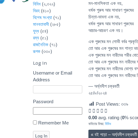
মন-মানসিকতা এক নয়,
বিবিধ
(২,৩২২)
ধর্ষক পুরুষ আর সাধারণ পুরুষের
বিরহ
(৪১০)
চিন্তা-ভাবনা এক নয়,
বিশেষ সংখ্যা
(৭১)
ধর্ষক পুরুষ আর সাধারণ পুরুষের
মানবতাবাদী
(২৮৫)
আচার-আচরণ এক নয়।
যুদ্ধ
(৫৪)
রম্য
(৫১)
এক পুরুষের মন লোভী বর্বর প্রকৃত
রাজনৈতিক
(৭১)
তো আর এক পুরুষের মন শান্ত ভা
রূপক
(৩৩০)
এক পুরুষের মন নারীদের শরীর বো
তো আর এক পুরুষের মন নারীদের 
Log In
এক পুরুষের মন নারীদের ভোগ্য বস্
Username or Email
তো আর এক পুরুষের মন নারীদের বি
Address
— অর্ঘ্যদীপ চক্রবর্তী
২৫/৮/২০২৪
Password
Post Views:
৩৩৯
0.00
avg. rating (
0
% scor
Remember Me
কবিতার বিষয়:
বিবিধ
«
বই পড়ো – অর্ঘ্যদীপ চক্রবর্তী
Log In