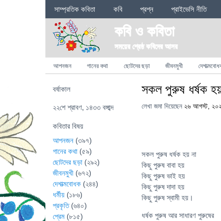
Sections
সাম্প্রতিক কবিতা
কবি
প্রশ্ন
প্রাইভেসি নীতি
কবি ও কবিতা
সময়ের শ্রেষ্ঠ কবিদের আসর
Categories
আপনজন
গানের কথা
ছোটদের ছড়া
জীবনমুখী
দেশাত্মবোধ
সকল পুরুষ ধর্ষক হয
বর্ষাকাল
লেখা জমা দিয়েছেন
২৬ আগস্ট, ২০
২২শে শ্রাবণ, ১৪৩৩ বঙ্গাব্দ
কবিতার বিষয়
আপনজন
(৩৯৭)
গানের কথা
(৫৯)
সকল পুরুষ ধর্ষক হয় না
ছোটদের ছড়া
(২৯২)
কিছু পুরুষ বাবা হয়
জীবনমুখী
(৬৭২)
কিছু পুরুষ ভাই হয়
দেশাত্মবোধক
(২৪৪)
কিছু পুরুষ দাদা হয়
ধর্মীয়
(১৮৬)
কিছু পুরুষ স্বামী হয়।
প্রকৃতি
(৬৪০)
ধর্ষক পুরুষ আর সাধারণ পুরুষের
প্রেম
(৮১৫)