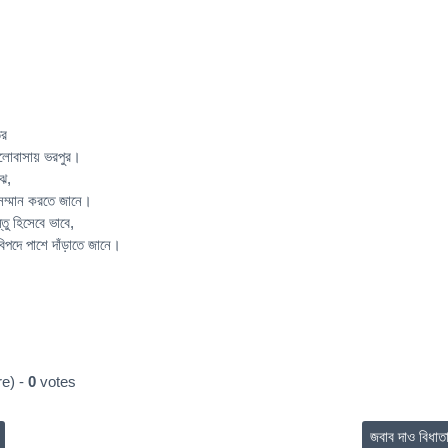
ির
লোবাসায় ভরপুর।
ঝে,
সম্মান করতে জানে।
তু হিসেবে ভাবে,
পদে পাশে দাঁড়াতে জানে।
e) -
0
votes
জবাব দাও বিধাত