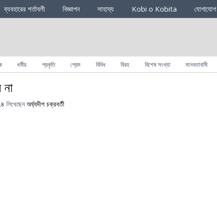
ব্যবহারের শর্তাবলী
বিজ্ঞাপন
সাহায্য
Kobi o Kobita
যোগাযোগ
ক
ধর্মীয়
প্রকৃতি
প্রেম
বিবিধ
বিরহ
বিশেষ সংখ্যা
মানবতাবাদী
় না
২৪
লিখেছেন
অর্ঘ্যদীপ চক্রবর্তী