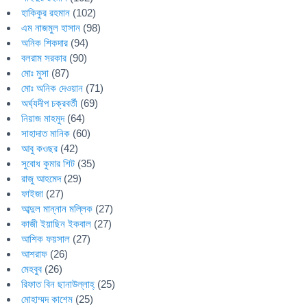
হাকিকুর রহমান
(102)
এম নাজমুল হাসান
(98)
অনিক শিকদার
(94)
বলরাম সরকার
(90)
মোঃ মুসা
(87)
মোঃ অনিক দেওয়ান
(71)
অর্ঘ্যদীপ চক্রবর্তী
(69)
নিয়াজ মাহমুদ
(64)
সাহাদাত মানিক
(60)
আবু কওছর
(42)
সুবোধ কুমার শিট
(35)
রাজু আহমেদ
(29)
ফাইজা
(27)
আব্দুল মান্নান মল্লিক
(27)
কাজী ইয়াছিন ইকবাল
(27)
আশিক ফয়সাল
(27)
আশরাফ
(26)
মেহবুব
(26)
রিফাত বিন ছানাউল্লাহ্
(25)
মোহাম্মদ কাশেম
(25)