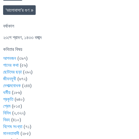
‘ভালোবাসা’র গুণ
»
বর্ষাকাল
২৩শে শ্রাবণ, ১৪৩৩ বঙ্গাব্দ
কবিতার বিষয়
আপনজন
(৩৯৭)
গানের কথা
(৫৯)
ছোটদের ছড়া
(২৯২)
জীবনমুখী
(৬৭২)
দেশাত্মবোধক
(২৪৪)
ধর্মীয়
(১৮৬)
প্রকৃতি
(৬৪০)
প্রেম
(৮১৫)
বিবিধ
(২,৩২২)
বিরহ
(৪১০)
বিশেষ সংখ্যা
(৭১)
মানবতাবাদী
(২৮৫)