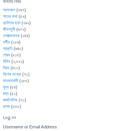
কবিতার বিষয়
আপনজন
(৩৯৭)
গানের কথা
(৫৯)
ছোটদের ছড়া
(২৯২)
জীবনমুখী
(৬৭২)
দেশাত্মবোধক
(২৪৪)
ধর্মীয়
(১৮৬)
প্রকৃতি
(৬৪০)
প্রেম
(৮১৫)
বিবিধ
(২,৩২২)
বিরহ
(৪১০)
বিশেষ সংখ্যা
(৭১)
মানবতাবাদী
(২৮৫)
যুদ্ধ
(৫৪)
রম্য
(৫১)
রাজনৈতিক
(৭১)
রূপক
(৩৩০)
Log In
Username or Email Address