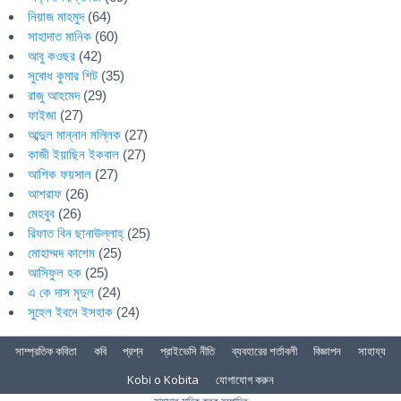
নিয়াজ মাহমুদ
(64)
সাহাদাত মানিক
(60)
আবু কওছর
(42)
সুবোধ কুমার শিট
(35)
রাজু আহমেদ
(29)
ফাইজা
(27)
আব্দুল মান্নান মল্লিক
(27)
কাজী ইয়াছিন ইকবাল
(27)
আশিক ফয়সাল
(27)
আশরাফ
(26)
মেহবুব
(26)
রিফাত বিন ছানাউল্লাহ্
(25)
মোহাম্মদ কাশেম
(25)
আসিফুল হক
(25)
এ কে দাস মৃদুল
(24)
সুহেল ইবনে ইসহাক
(24)
সাম্প্রতিক কবিতা
কবি
প্রশ্ন
প্রাইভেসি নীতি
ব্যবহারের শর্তাবলী
বিজ্ঞাপন
সাহায্য
Kobi o Kobita
যোগাযোগ করুন
সাহাদাত মানিক কতৃক সম্পাদিত