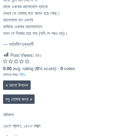
তাকে একবার ভালোবেসে দ্যাখো
দেখবে সে তোমার কত আপন হয়ে গেছে।
ভালোবাসা হল এমনই
কাউকে একবার ভালোবাসলে
তখন সে নিজের হয়ে যায় (যদি সে পরও হয়)।
— অর্ঘ্যদীপ চক্রবর্তী
Post Views:
৪৪১
0.00
avg. rating (
0
% score) -
0
votes
কবিতার বিষয়:
বিবিধ
«
ভালো উপদেশ
শুধু তোমার জন্য
»
বর্ষাকাল
২৪শে শ্রাবণ, ১৪৩৩ বঙ্গাব্দ