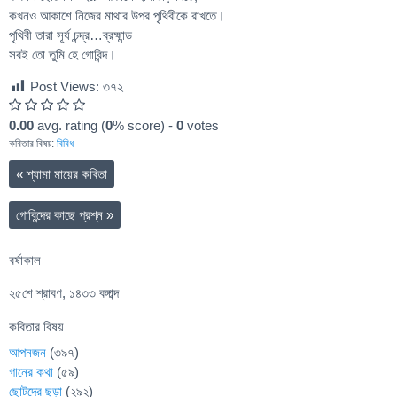
কখনও আকাশে নিজের মাথার উপর পৃথিবীকে রাখতে।
পৃথিবী তারা সূর্য চন্দ্র…ব্রহ্মান্ড
সবই তো তুমি হে গোবিন্দ।
Post Views:
৩৭২
0.00
avg. rating (
0
% score) -
0
votes
কবিতার বিষয়:
বিবিধ
«
শ্যামা মায়ের কবিতা
গোবিন্দের কাছে প্রশ্ন
»
বর্ষাকাল
২৫শে শ্রাবণ, ১৪৩৩ বঙ্গাব্দ
কবিতার বিষয়
আপনজন
(৩৯৭)
গানের কথা
(৫৯)
ছোটদের ছড়া
(২৯২)