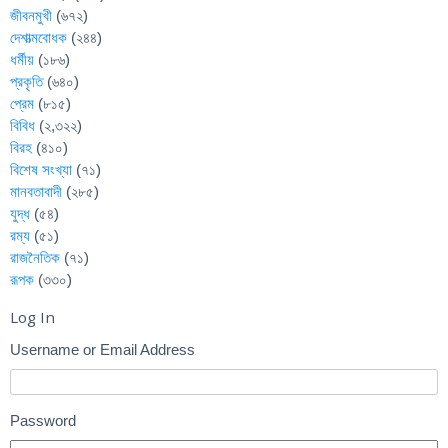
জীবনমুখী
(৬৭২)
দেশাত্মবোধক
(২৪৪)
ধর্মীয়
(১৮৬)
প্রকৃতি
(৬৪০)
প্রেম
(৮১৫)
বিবিধ
(২,৩২২)
বিরহ
(৪১০)
বিশেষ সংখ্যা
(৭১)
মানবতাবাদী
(২৮৫)
যুদ্ধ
(৫৪)
রম্য
(৫১)
রাজনৈতিক
(৭১)
রূপক
(৩৩০)
Log In
Username or Email Address
Password