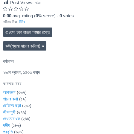
Post Views:
৭১৬
0.00
avg. rating (
0
% score) -
0
votes
কবিতার বিষয়:
বিবিধ
«
তোর চরণ রাঙবে আমার রক্তে
কষ্ট(শ্যামা মায়ের কবিতা)
»
বর্ষাকাল
২৬শে শ্রাবণ, ১৪৩৩ বঙ্গাব্দ
কবিতার বিষয়
আপনজন
(৩৯৭)
গানের কথা
(৫৯)
ছোটদের ছড়া
(২৯২)
জীবনমুখী
(৬৭২)
দেশাত্মবোধক
(২৪৪)
ধর্মীয়
(১৮৬)
প্রকৃতি
(৬৪০)