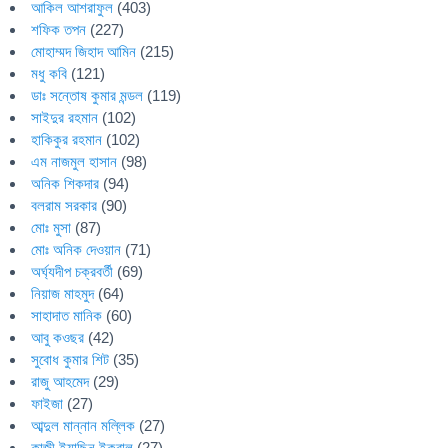
আকিল আশরাফুল
(403)
শফিক তপন
(227)
মোহাম্মদ জিহাদ আমিন
(215)
মধু কবি
(121)
ডাঃ সন্তোষ কুমার মন্ডল
(119)
সাইদুর রহমান
(102)
হাকিকুর রহমান
(102)
এম নাজমুল হাসান
(98)
অনিক শিকদার
(94)
বলরাম সরকার
(90)
মোঃ মুসা
(87)
মোঃ অনিক দেওয়ান
(71)
অর্ঘ্যদীপ চক্রবর্তী
(69)
নিয়াজ মাহমুদ
(64)
সাহাদাত মানিক
(60)
আবু কওছর
(42)
সুবোধ কুমার শিট
(35)
রাজু আহমেদ
(29)
ফাইজা
(27)
আব্দুল মান্নান মল্লিক
(27)
কাজী ইয়াছিন ইকবাল
(27)