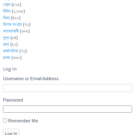
প্রেম
(৮১৫)
বিবিধ
(২,৩২৮)
বিরহ
(৪১০)
বিশেষ সংখ্যা
(৭১)
মানবতাবাদী
(২৮৫)
যুদ্ধ
(৫৪)
রম্য
(৫১)
রাজনৈতিক
(৭১)
রূপক
(৩৩০)
Log In
Username or Email Address
Password
Remember Me
Log In