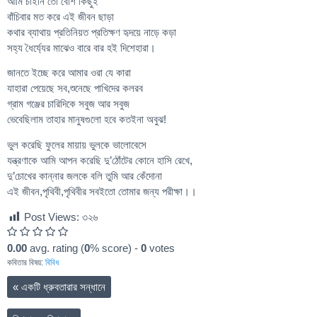
আমি চাইনি তো বেশি কিছুই
বাঁচিবার মত করে এই জীবন ছাড়া
কথার ব্যাথায় প্রতিনিয়ত প্রতিক্ষণ হৃদয়ে নাড়ে কড়া
সহ্য ধৈর্য্যের মাঝেও বারে বার হই দিশেহারা।
জানতে ইচ্ছে করে আমার ওরা যে কারা
যাহারা পেয়েছে সব,শুনেছে পাখিদের কলরব
গ্রাম গঞ্জের চারিদিকে সবুজ আর সবুজ
ভেবেছিলাম তাহার মানুষগুলো হবে কতইনা অবুঝ!
ভুল করেছি ফুলের মায়ায় ভুলকে ভালোবেসে
যন্ত্রণাকে আমি আপন করেছি দু’ঠোঁটের কোনে হাসি রেখে,
দু’চােখের কান্নার জলকে বলি তুমি আর কেঁদোনা
এই জীবন,পৃথিবী,পৃথিবীর সবইতো তোমার জন্য পরীক্ষা।।
Post Views:
৩২৬
0.00
avg. rating (
0
% score) -
0
votes
কবিতার বিষয়:
বিবিধ
«
একটি ধ্রুবতারার সন্ধানে