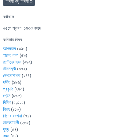
মিথ্যা শুধু মিথ্যা
»
বর্ষাকাল
২৫শে শ্রাবণ, ১৪৩৩ বঙ্গাব্দ
কবিতার বিষয়
আপনজন
(৩৯৭)
গানের কথা
(৫৯)
ছোটদের ছড়া
(২৯২)
জীবনমুখী
(৬৭২)
দেশাত্মবোধক
(২৪৪)
ধর্মীয়
(১৮৬)
প্রকৃতি
(৬৪০)
প্রেম
(৮১৫)
বিবিধ
(২,৩২২)
বিরহ
(৪১০)
বিশেষ সংখ্যা
(৭১)
মানবতাবাদী
(২৮৫)
যুদ্ধ
(৫৪)
রম্য
(৫১)