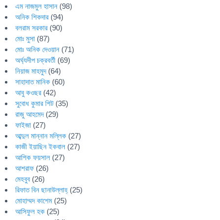
এম নাজমুল হাসান
(98)
অনিক শিকদার
(94)
বলরাম সরকার
(90)
মোঃ মুসা
(87)
মোঃ অনিক দেওয়ান
(71)
অর্ঘ্যদীপ চক্রবর্তী
(69)
নিয়াজ মাহমুদ
(64)
সাহাদাত মানিক
(60)
আবু কওছর
(42)
সুবোধ কুমার শিট
(35)
রাজু আহমেদ
(29)
ফাইজা
(27)
আব্দুল মান্নান মল্লিক
(27)
কাজী ইয়াছিন ইকবাল
(27)
আশিক ফয়সাল
(27)
আশরাফ
(26)
মেহবুব
(26)
রিফাত বিন ছানাউল্লাহ্
(25)
মোহাম্মদ কাশেম
(25)
আসিফুল হক
(25)